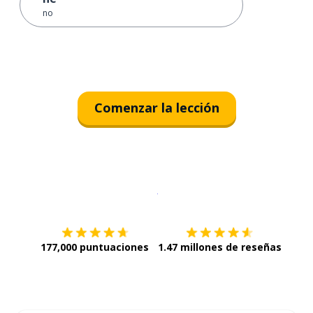
no
Comenzar la lección
Descargar en
App Store
¡Lo qu
177,000 puntuaciones
1.47 millones de reseñas