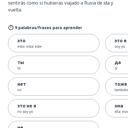
sentirás como si hubieras viajado a Rusia de ida y
vuelta.
9 palabras/frases para aprender
это
это я
esto; esta; este
soy yo
ты
да
tú
sí
нет
тоже
no
también
это не я
она
no soy yo
ella; eso
не