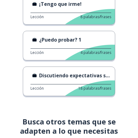
¡Tengo que irme!
Lección
8
palabras/frases
¿Puedo probar? 1
Lección
4
palabras/frases
Discutiendo expectativas salariales
Lección
18
palabras/frases
Busca otros temas que se
adapten a lo que necesitas