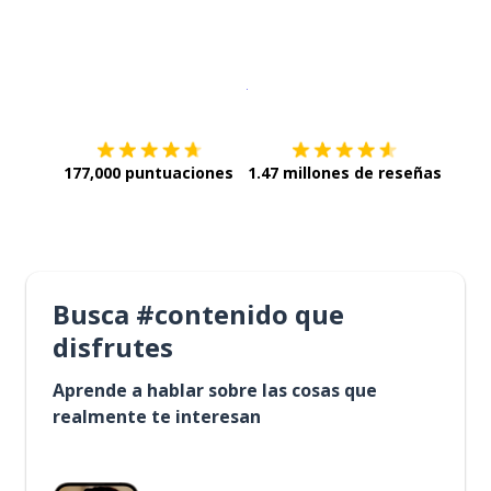
Descargar en
App Store
¡Lo qu
177,000 puntuaciones
1.47 millones de reseñas
Busca #contenido que
disfrutes
Aprende a hablar sobre las cosas que
realmente te interesan