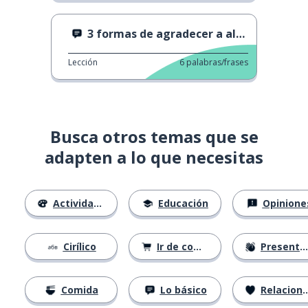
3 formas de agradecer a alguien
Lección
6
palabras/frases
Busca otros temas que se
adapten a lo que necesitas
Actividades
Educación
Opinione
Cirílico
Ir de compras
Presentándose
Comida
Lo básico
Relaciones