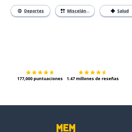
Deportes
Misceláneo
Salud
Descargar en
App Store
¡Lo qu
177,000 puntuaciones
1.47 millones de reseñas