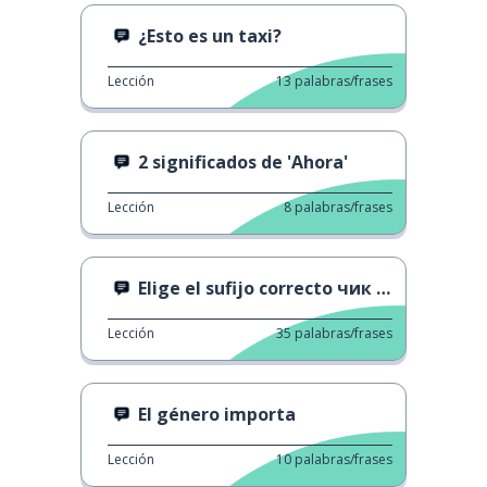
¿Esto es un taxi?
Lección
13
palabras/frases
2 significados de 'Ahora'
Lección
8
palabras/frases
Elige el sufijo correcto чик o щик.
Lección
35
palabras/frases
El género importa
Lección
10
palabras/frases