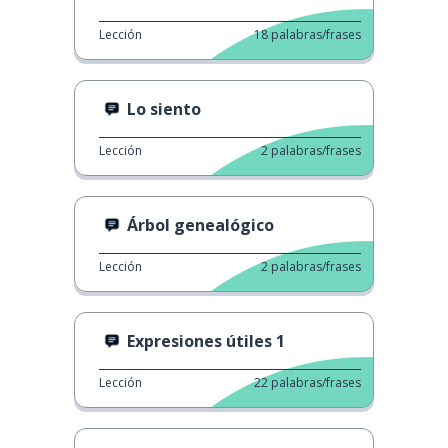
Lección
18
palabras/frases
Lo siento
Lección
2
palabras/frases
Árbol genealógico
Lección
2
palabras/frases
Expresiones útiles 1
Lección
22
palabras/frases