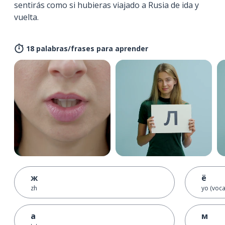
sentirás como si hubieras viajado a Rusia de ida y
vuelta.
18 palabras/frases para aprender
ж
ё
zh
yo (voca
а
м