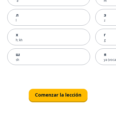
'a'
m
л
з
l
z
х
г
h; kh
g
ш
я
sh
ya (voca
Comenzar la lección