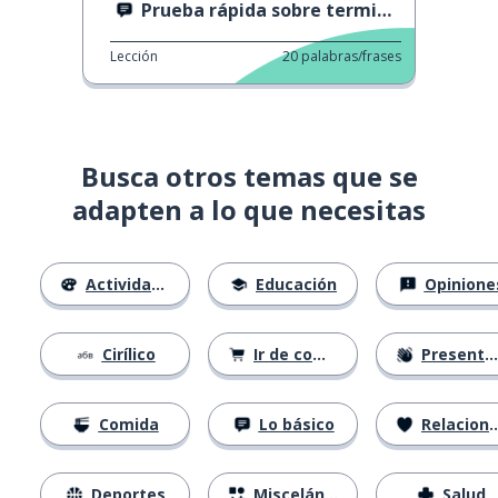
Prueba rápida sobre terminaciones plurales
Lección
20
palabras/frases
Busca otros temas que se
adapten a lo que necesitas
Actividades
Educación
Opinione
Cirílico
Ir de compras
Presentándose
Comida
Lo básico
Relaciones
Deportes
Misceláneo
Salud