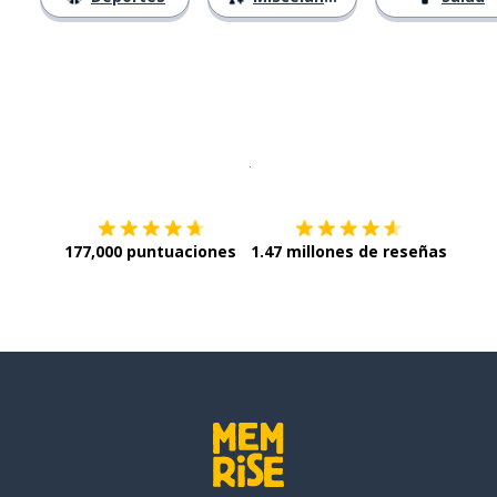
Descargar en
App Store
¡Lo qu
177,000 puntuaciones
1.47 millones de reseñas