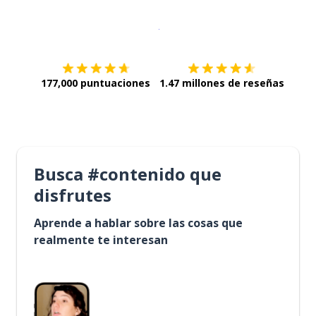
Descargar en
App Store
¡Lo qu
177,000 puntuaciones
1.47 millones de reseñas
Busca #contenido que
disfrutes
Aprende a hablar sobre las cosas que
realmente te interesan