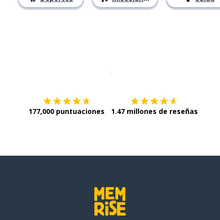
Descargar en
App Store
¡Lo qu
177,000 puntuaciones
1.47 millones de reseñas