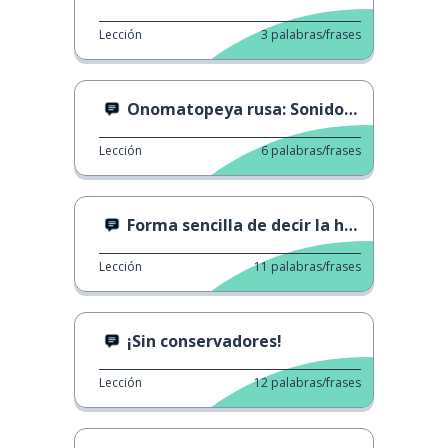
Lección
3
palabras/frases
Onomatopeya rusa: Sonidos de animales 1
Lección
6
palabras/frases
Forma sencilla de decir la hora
Lección
11
palabras/frases
¡Sin conservadores!
Lección
12
palabras/frases