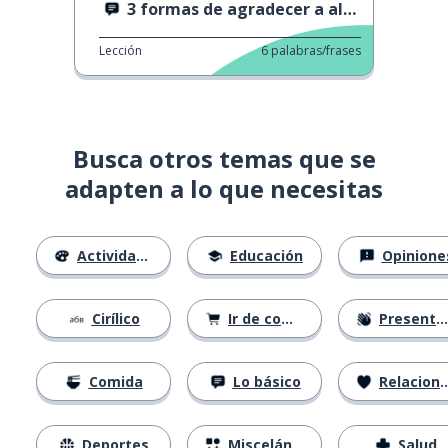
3 formas de agradecer a alguien
Lección
6
palabras/frases
Busca otros temas que se
adapten a lo que necesitas
Actividades
Educación
Opinione
Cirílico
Ir de compras
Presentándose
Comida
Lo básico
Relaciones
Deportes
Misceláneo
Salud