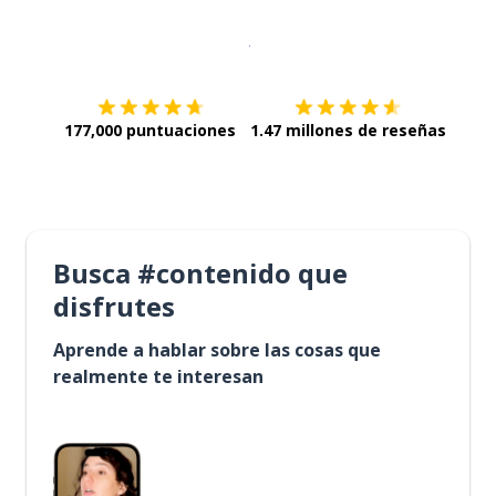
Descargar en
App Store
¡Lo qu
177,000 puntuaciones
1.47 millones de reseñas
Busca #contenido que
disfrutes
Aprende a hablar sobre las cosas que
realmente te interesan