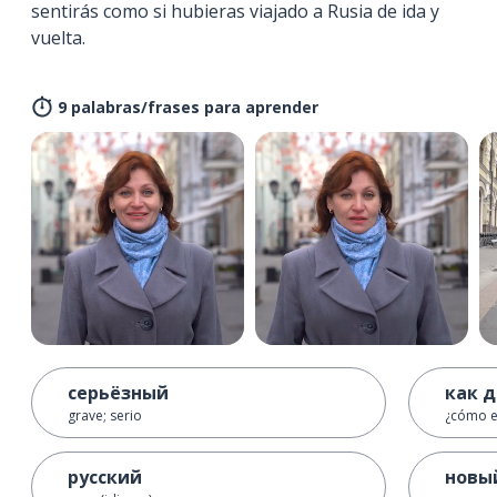
sentirás como si hubieras viajado a Rusia de ida y
vuelta.
9 palabras/frases para aprender
серьёзный
как 
grave; serio
¿cómo e
русский
новы