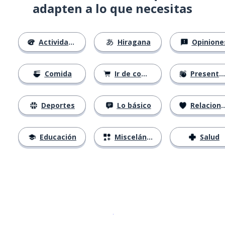
adapten a lo que necesitas
Actividades
Hiragana
Opinione
Comida
Ir de compras
Presentándose
Deportes
Lo básico
Relaciones
Educación
Misceláneo
Salud
Descargar en
App Store
¡Lo qu