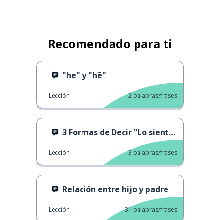
Recomendado para ti
"he" y "hē"
Lección
2
palabras/frases
3 Formas de Decir "Lo siento" 2
Lección
3
palabras/frases
Relación entre hijo y padre
Lección
31
palabras/frases