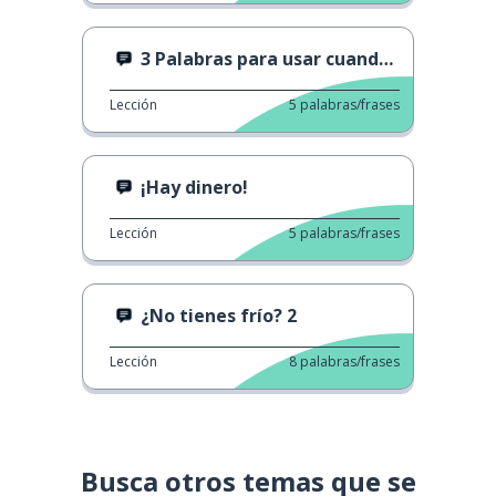
3 Palabras para usar cuando estás pensando
Lección
5
palabras/frases
¡Hay dinero!
Lección
5
palabras/frases
¿No tienes frío? 2
Lección
8
palabras/frases
Busca otros temas que se