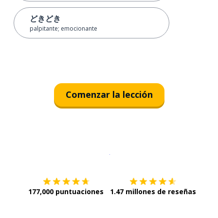
どきどき
palpitante; emocionante
Comenzar la lección
Descargar en
App Store
¡Lo qu
177,000 puntuaciones
1.47 millones de reseñas