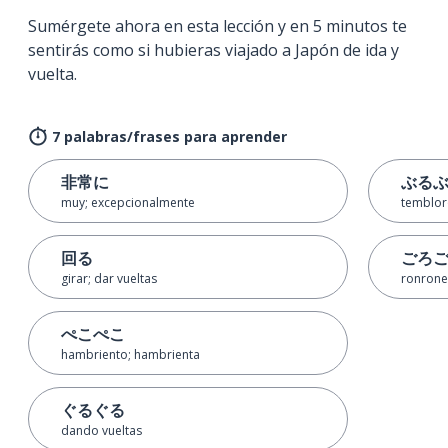
Sumérgete ahora en esta lección y en 5 minutos te
sentirás como si hubieras viajado a Japón de ida y
vuelta.
7 palabras/frases para aprender
非常に
ぶる
muy; excepcionalmente
temblor
回る
ごろ
girar; dar vueltas
ronron
ぺこぺこ
hambriento; hambrienta
ぐるぐる
dando vueltas