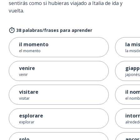
sentirás como si hubieras viajado a Italia de ida y
vuelta.
38 palabras/frases para aprender
il momento
la mi
el momento
la misió
venire
giapp
venir
japonés
visitare
il no
visitar
el nomb
esplorare
intor
explorar
alreded
solo
ancor