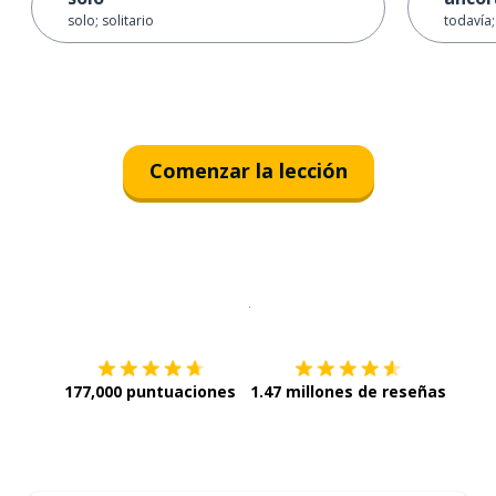
solo; solitario
todavía;
Comenzar la lección
Descargar en
App Store
¡Lo qu
177,000 puntuaciones
1.47 millones de reseñas