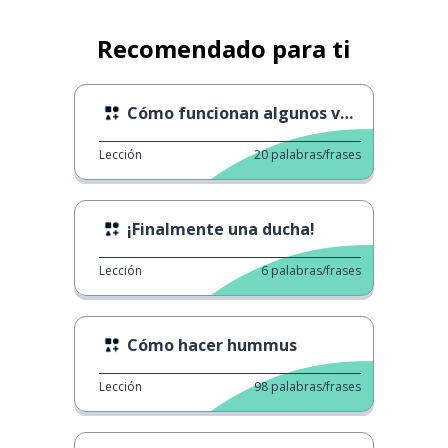
Recomendado para ti
Cómo funcionan algunos verbos 5
Lección
20
palabras/frases
¡Finalmente una ducha!
Lección
6
palabras/frases
Cómo hacer hummus
Lección
98
palabras/frases