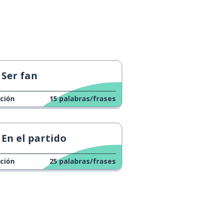
Ser fan
ción
15
palabras/frases
En el partido
ción
25
palabras/frases