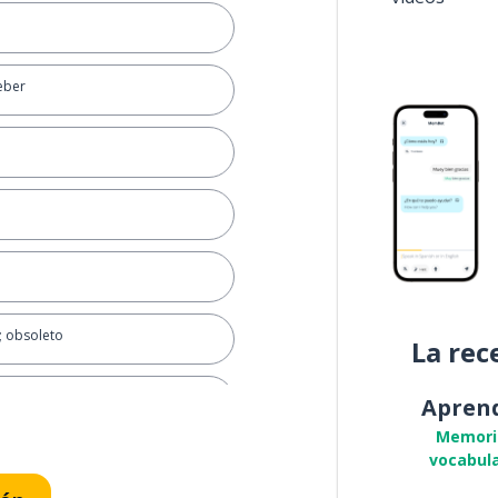
deber
; obsoleto
La rec
Apren
Memori
vocabula