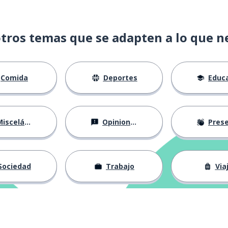
par
tros temas que se adapten a lo que n
Comida
Deportes
Educac
isceláneo
Opiniones
Presentá
ríamos
Sociedad
Trabajo
Via