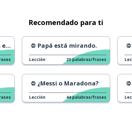
ués
Recomendado para ti
ímpic
Papá está mirando.
rases
Lección
23
palabras/frases
Lec
¿Messi o Maradona?
rases
Lección
44
palabras/frases
Lec
ue