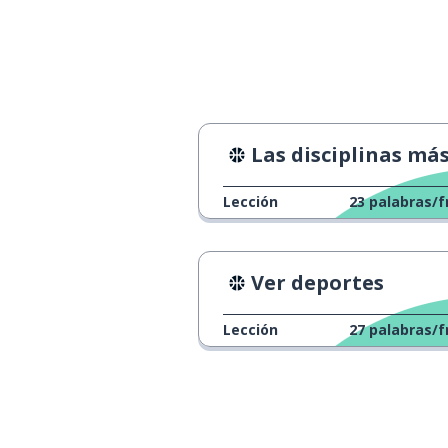
entonces; desp
poi
definitivamente
decisamente
solo; solitario
solo
Las disciplinas más extrañas de los Juegos Ol
¡exacto!
esatto!
Lección
23
palabras/f
basar
basare
Ver deportes
ahora
adesso
Lección
27
palabras/f
¡ya basta!
basta!
por qué; porq
perché