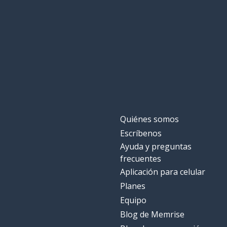
cosas así
cose così
importante
importante
desde
da
¿venir?
come?
Quiénes somos
girar
girare
Escríbenos
Ayuda y preguntas
empujar
spingere
frecuentes
Aplicación para celular
fuera
fuori
Planes
Equipo
ya; ahora
ormai
Blog de Memrise