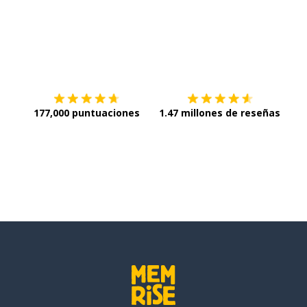
 debes
Descargar en
App Store
¡Lo q
177,000 puntuaciones
1.47 millones de reseñas
ión)