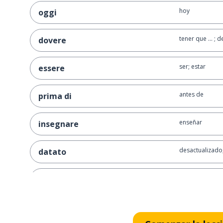
hoy
oggi
tener que ... ; 
dovere
ser; estar
essere
antes de
prima di
enseñar
insegnare
desactualizado
datato
nota; apunte
appunto
aquí
qui