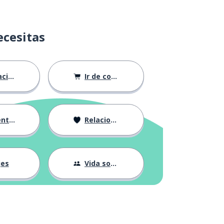
ecesitas
ión
Ir de compras
ndose
Relaciones
jes
Vida social