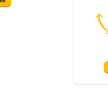
ión
na
nzar