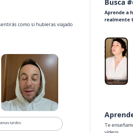
Busca #
Aprende a h
realmente t
sentirás como si hubieras viajado
Aprende
uenas tardes
Te enseñamos
videos