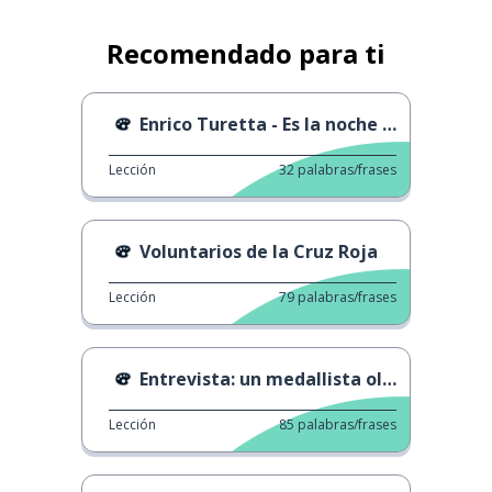
Recomendado para ti
Enrico Turetta - Es la noche de Navidad
Lección
32
palabras/frases
Voluntarios de la Cruz Roja
Lección
79
palabras/frases
Entrevista: un medallista olímpico
Lección
85
palabras/frases