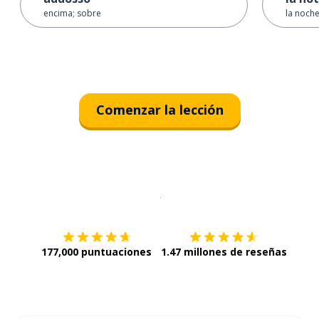
encima; sobre
la noch
Comenzar la lección
Descargar en
App Store
¡Lo qu
177,000 puntuaciones
1.47 millones de reseñas