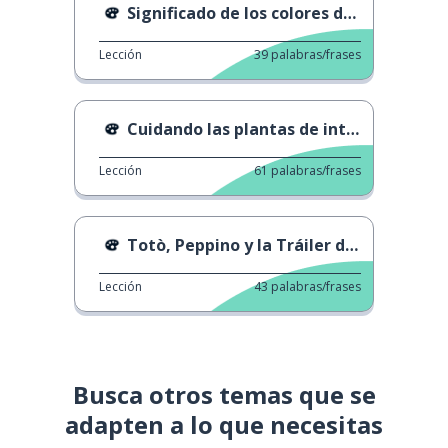
Significado de los colores del sable de luz
Lección
39
palabras/frases
Cuidando las plantas de interior.
Lección
61
palabras/frases
Totò, Peppino y la Tráiler de la Buscona
Lección
43
palabras/frases
Busca otros temas que se
adapten a lo que necesitas