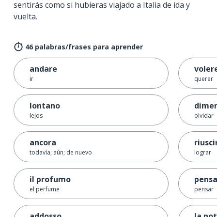
sentirás como si hubieras viajado a Italia de ida y
vuelta.
46 palabras/frases para aprender
andare
voler
ir
querer
lontano
dimen
lejos
olvidar
ancora
riusci
todavía; aún; de nuevo
lograr
il profumo
pensa
el perfume
pensar
addosso
la no