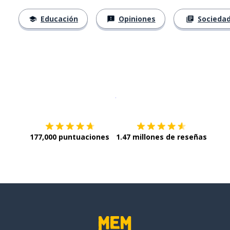
Educación
Opiniones
Socieda
Descargar en
App Store
¡Lo qu
177,000 puntuaciones
1.47 millones de reseñas