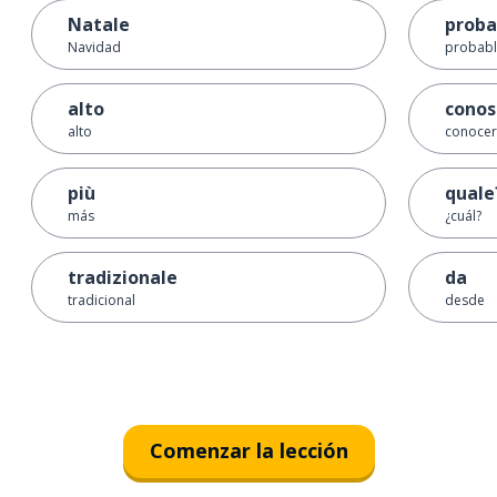
Natale
proba
Navidad
probab
alto
conos
alto
conocer
più
quale
más
¿cuál?
tradizionale
da
tradicional
desde
Comenzar la lección