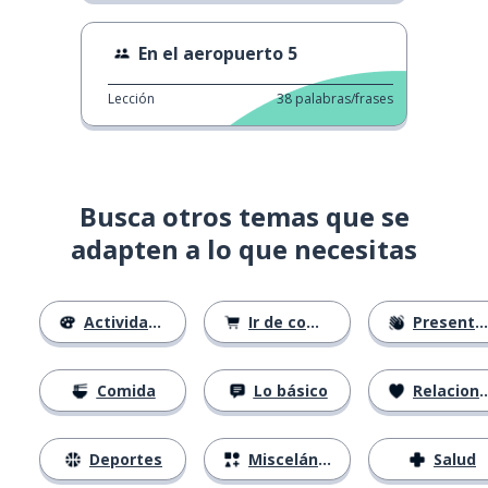
En el aeropuerto 5
Lección
38
palabras/frases
Busca otros temas que se
adapten a lo que necesitas
Actividades
Ir de compras
Presentándose
Comida
Lo básico
Relaciones
Deportes
Misceláneo
Salud