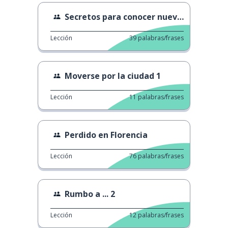
Secretos para conocer nuevos amigos
Lección
39
palabras/frases
Moverse por la ciudad 1
Lección
11
palabras/frases
Perdido en Florencia
Lección
76
palabras/frases
Rumbo a ... 2
Lección
12
palabras/frases