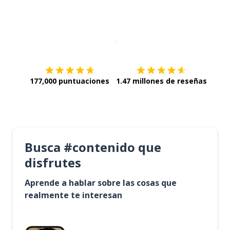
Descargar en
App Store
¡Lo qu
177,000 puntuaciones
1.47 millones de reseñas
Busca #contenido que
disfrutes
Aprende a hablar sobre las cosas que
realmente te interesan