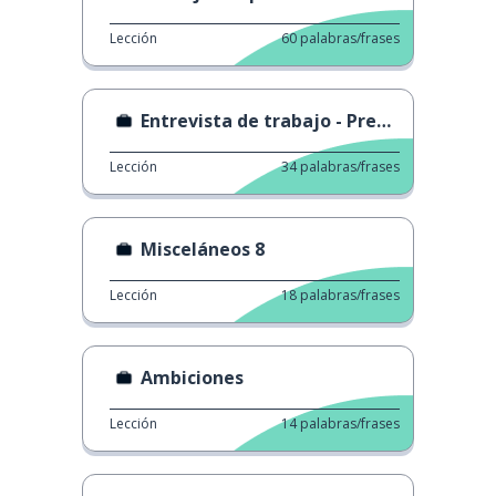
Lección
60
palabras/frases
Entrevista de trabajo - Preguntas comunes
Lección
34
palabras/frases
Misceláneos 8
Lección
18
palabras/frases
Ambiciones
Lección
14
palabras/frases