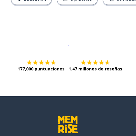
Descargar en
App Store
¡Lo qu
177,000 puntuaciones
1.47 millones de reseñas