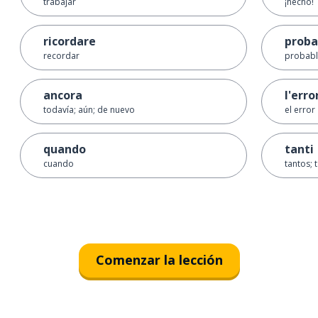
trabajar
¡hecho!
ricordare
proba
recordar
probab
ancora
l'erro
todavía; aún; de nuevo
el error
quando
tanti
cuando
tantos; 
Comenzar la lección