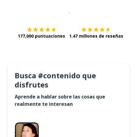
Descargar en
App Store
¡Lo qu
177,000 puntuaciones
1.47 millones de reseñas
Busca #contenido que
disfrutes
Aprende a hablar sobre las cosas que
realmente te interesan