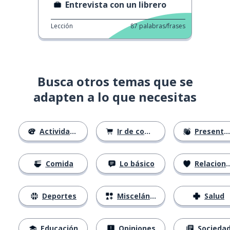
Entrevista con un librero
Lección
87
palabras/frases
Busca otros temas que se
adapten a lo que necesitas
Actividades
Ir de compras
Presentándose
Comida
Lo básico
Relaciones
Deportes
Misceláneo
Salud
Educación
Opiniones
Socieda