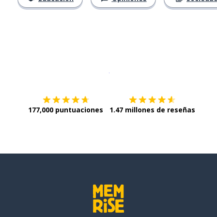
Descargar en
App Store
¡Lo qu
177,000 puntuaciones
1.47 millones de reseñas