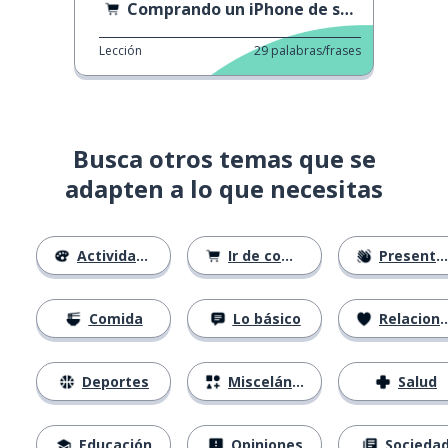
Comprando un iPhone de segunda mano
Lección
29
palabras/frases
Busca otros temas que se
adapten a lo que necesitas
Actividades
Ir de compras
Presentándose
Comida
Lo básico
Relaciones
Deportes
Misceláneo
Salud
Educación
Opiniones
Socieda