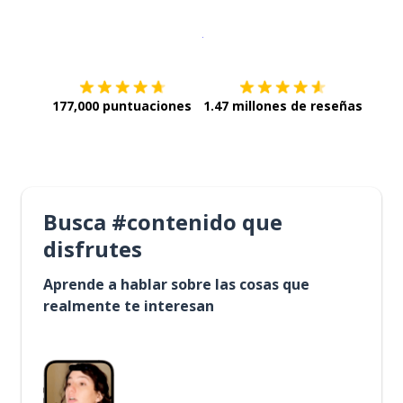
Descargar en
App Store
¡Lo qu
177,000 puntuaciones
1.47 millones de reseñas
Busca #contenido que
disfrutes
Aprende a hablar sobre las cosas que
realmente te interesan