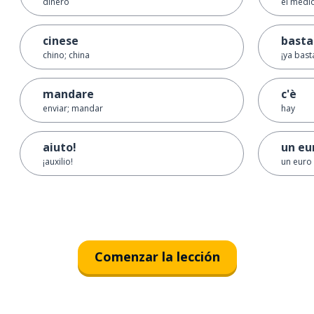
dinero
el medio
cinese
basta
chino; china
¡ya bast
mandare
c'è
enviar; mandar
hay
aiuto!
un eu
¡auxilio!
un euro
Comenzar la lección