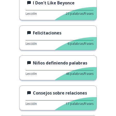
I Don't Like Beyonce
Lección
23
palabras/frases
Felicitaciones
Lección
6
palabras/frases
Niños definiendo palabras
Lección
48
palabras/frases
Consejos sobre relaciones
Lección
17
palabras/frases