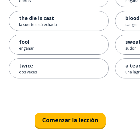
dados
engáñam
the die is cast
blood
la suerte está echada
sangre
fool
swea
engañar
sudor
twice
a tea
dos veces
una lág
Comenzar la lección