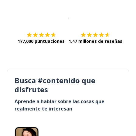
Descargar en
App Store
¡Lo qu
177,000 puntuaciones
1.47 millones de reseñas
Busca #contenido que
disfrutes
Aprende a hablar sobre las cosas que
realmente te interesan