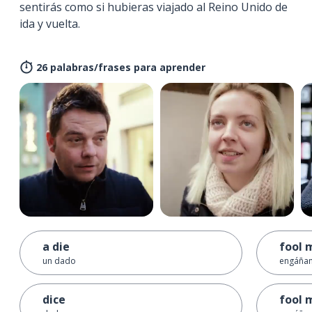
sentirás como si hubieras viajado al Reino Unido de
ida y vuelta.
26 palabras/frases para aprender
a die
fool m
un dado
engáñam
dice
fool m