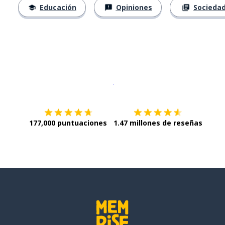
Educación
Opiniones
Socieda
Descargar en
App Store
¡Lo qu
177,000 puntuaciones
1.47 millones de reseñas