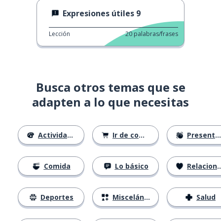
Expresiones útiles 9
Lección
20
palabras/frases
Busca otros temas que se
adapten a lo que necesitas
Actividades
Ir de compras
Presentándose
Comida
Lo básico
Relaciones
Deportes
Misceláneo
Salud