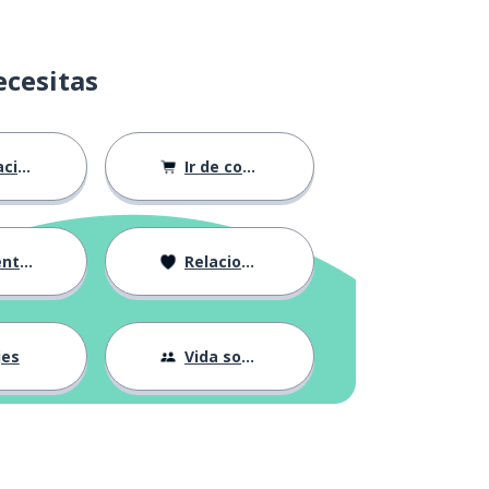
ecesitas
ión
Ir de compras
ndose
Relaciones
jes
Vida social