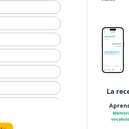
La rec
)
Apren
Memori
vocabula