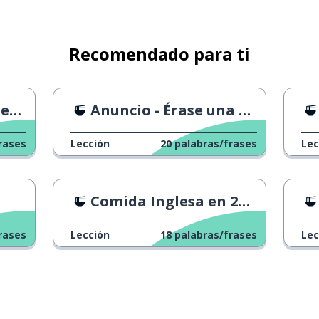
Recomendado para ti
te
ta
Anuncio - Érase una vez un pudín
rases
Lección
20
palabras/frases
Lec
Comida Inglesa en 24 Horas
rases
Lección
18
palabras/frases
Lec