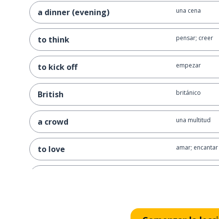
una cena
a dinner (evening)
pensar; creer
to think
empezar
to kick off
británico
British
una multitud
a crowd
amar; encantar
to love
probar (comida
to taste
diferente
different