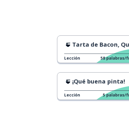
comida
food
se trata de ...
it's about ...
servicio al clien
customer service
Tarta de Bacon, Queso y Pata
Lección
58
palabras/f
¡Qué buena pinta!
Lección
5
palabras/f