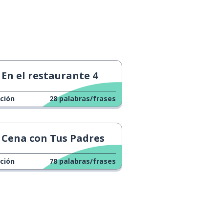
En el restaurante 4
ción
28
palabras/frases
Cena con Tus Padres
ción
78
palabras/frases