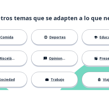
tros temas que se adapten a lo que n
Comida
Deportes
Educac
isceláneo
Opiniones
Presentá
Sociedad
Trabajo
Via