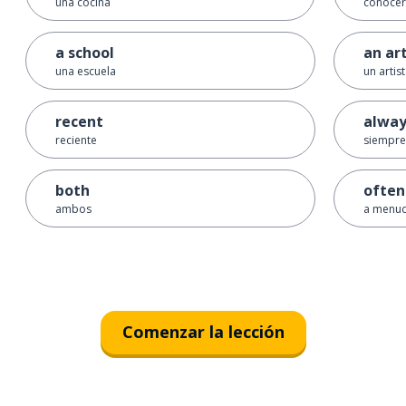
una cocina
conocer
a school
an art
una escuela
un artis
recent
alway
reciente
siempre
both
often
ambos
a menu
Comenzar la lección