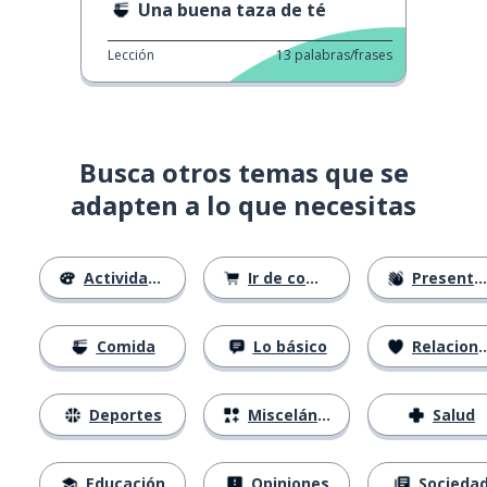
Una buena taza de té
Lección
13
palabras/frases
Busca otros temas que se
adapten a lo que necesitas
Actividades
Ir de compras
Presentándose
Comida
Lo básico
Relaciones
Deportes
Misceláneo
Salud
Educación
Opiniones
Socieda