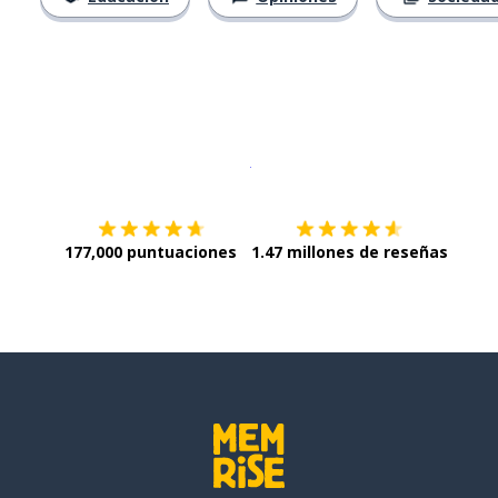
Descargar en
App Store
¡Lo qu
177,000 puntuaciones
1.47 millones de reseñas