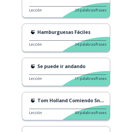
Lección
29
palabras/frases
Hamburguesas Fáciles
Lección
34
palabras/frases
Se puede ir andando
Lección
11
palabras/frases
Tom Holland Comiendo Snacks
Lección
89
palabras/frases