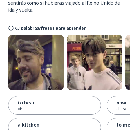
sentirás como si hubieras viajado al Reino Unido de
ida y vuelta.
63 palabras/frases para aprender
to hear
now
oír
ahora
a kitchen
to m