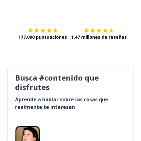
Descargar en
App Store
¡Lo qu
177,000 puntuaciones
1.47 millones de reseñas
Busca #contenido que
disfrutes
Aprende a hablar sobre las cosas que
realmente te interesan