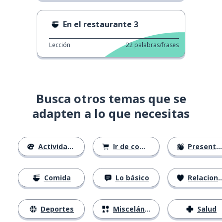
En el restaurante 3
Lección
22
palabras/frases
Busca otros temas que se
adapten a lo que necesitas
Actividades
Ir de compras
Presentándose
Comida
Lo básico
Relaciones
Deportes
Misceláneo
Salud