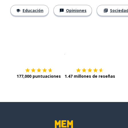
Educación
Opiniones
Socieda
Descargar en
App Store
¡Lo qu
177,000 puntuaciones
1.47 millones de reseñas