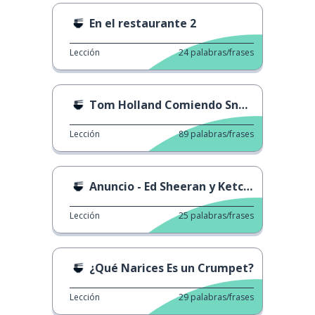
En el restaurante 2
Lección
24
palabras/frases
Tom Holland Comiendo Snacks
Lección
89
palabras/frases
Anuncio - Ed Sheeran y Ketchup
Lección
25
palabras/frases
¿Qué Narices Es un Crumpet?
Lección
29
palabras/frases