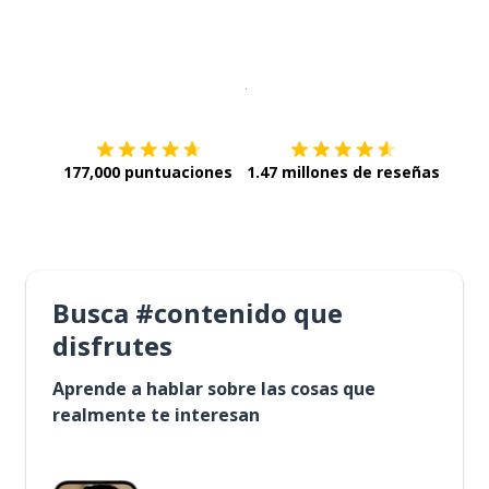
Descargar en
App Store
¡Lo qu
177,000 puntuaciones
1.47 millones de reseñas
Busca #contenido que
disfrutes
Aprende a hablar sobre las cosas que
realmente te interesan