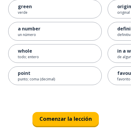
green
origi
verde
original
a number
defini
un número
definiti
whole
in a 
todo; entero
de algu
point
favou
punto; coma (decimal)
favorito
Comenzar la lección