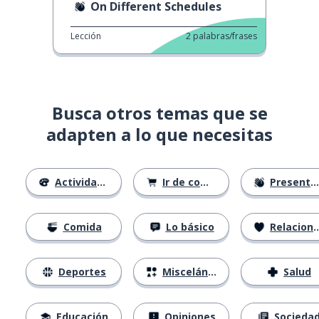
On Different Schedules
Lección
2
palabras/frases
Busca otros temas que se
adapten a lo que necesitas
Actividades
Ir de compras
Presentándose
Comida
Lo básico
Relaciones
Deportes
Misceláneo
Salud
Educación
Opiniones
Socieda