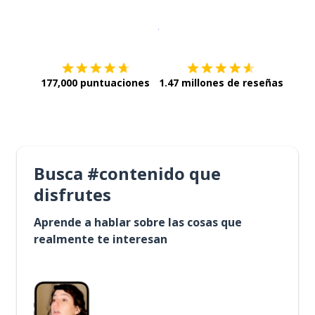
Descargar en
App Store
¡Lo qu
177,000 puntuaciones
1.47 millones de reseñas
Busca #contenido que
disfrutes
Aprende a hablar sobre las cosas que
realmente te interesan