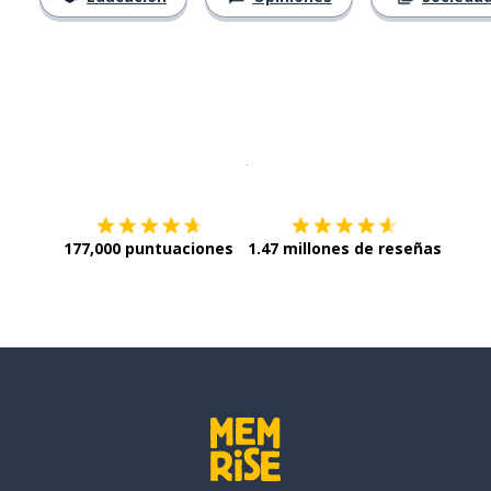
Descargar en
App Store
¡Lo qu
177,000 puntuaciones
1.47 millones de reseñas