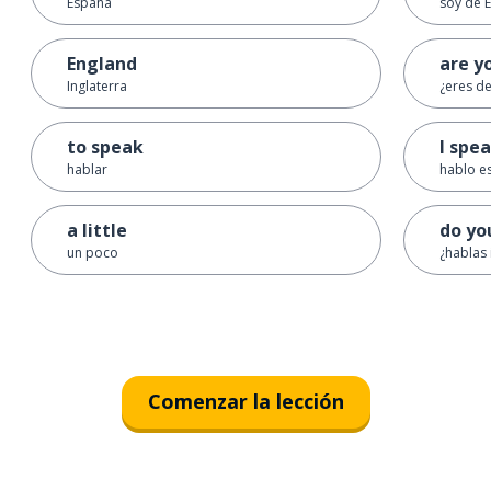
España
soy de 
England
are y
Inglaterra
¿eres d
to speak
I spe
hablar
hablo e
a little
do yo
un poco
¿hablas 
Comenzar la lección