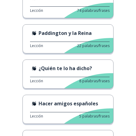
Lección
74
palabras/frases
Paddington y la Reina
Lección
22
palabras/frases
¿Quién te lo ha dicho?
Lección
8
palabras/frases
Hacer amigos españoles
Lección
5
palabras/frases