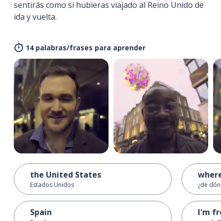
sentirás como si hubieras viajado al Reino Unido de
ida y vuelta.
14 palabras/frases para aprender
the United States
where
Estados Unidos
¿de dón
Spain
I'm f