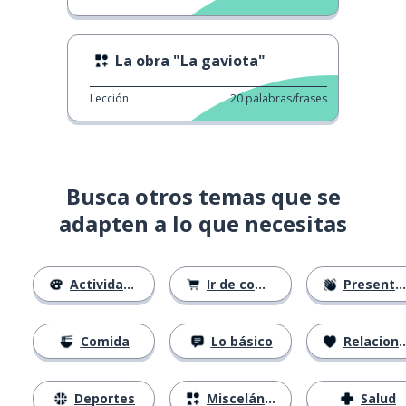
La obra "La gaviota"
Lección
20
palabras/frases
Busca otros temas que se
adapten a lo que necesitas
Actividades
Ir de compras
Presentándose
Comida
Lo básico
Relaciones
Deportes
Misceláneo
Salud