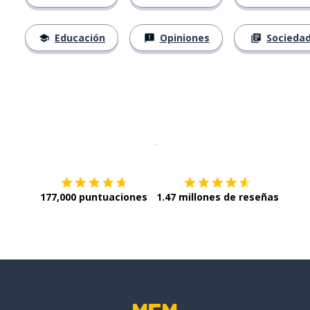
Educación
Opiniones
Socieda
Descargar en
App Store
¡Lo qu
177,000 puntuaciones
1.47 millones de reseñas