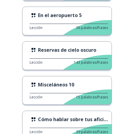
En el aeropuerto 5
Lección
36
palabras/frases
Reservas de cielo oscuro
Lección
143
palabras/frases
Misceláneos 10
Lección
15
palabras/frases
Cómo hablar sobre tus aficiones
Lección
39
palabras/frases