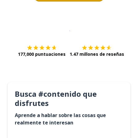
Descargar en
App Store
¡Lo qu
177,000 puntuaciones
1.47 millones de reseñas
Busca #contenido que
disfrutes
Aprende a hablar sobre las cosas que
realmente te interesan