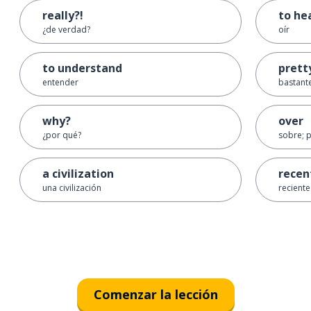
really?!
to he
¿de verdad?
oír
to understand
prett
entender
bastante
why?
over
¿por qué?
sobre; 
a civilization
recen
una civilización
reciente
Comenzar la lección