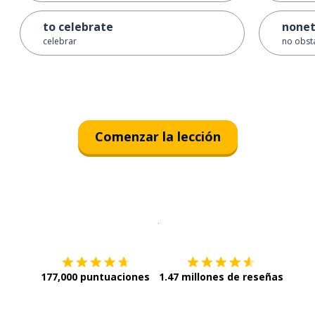
to celebrate
nonet
celebrar
no obst
Comenzar la lección
Descargar en
App Store
¡Lo qu
177,000 puntuaciones
1.47 millones de reseñas