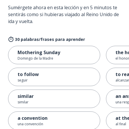
Sumérgete ahora en esta lección y en 5 minutos te
sentirás como si hubieras viajado al Reino Unido de
ida y vuelta.
30 palabras/frases para aprender
Mothering Sunday
the h
Domingo de la Madre
el hono
to follow
to re
seguir
alcanza
similar
an an
similar
una res
a convention
at th
una convención
al final