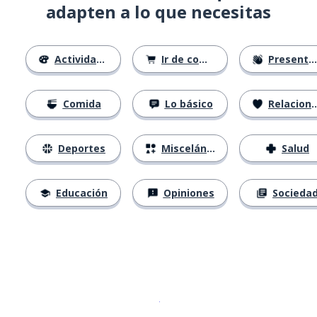
adapten a lo que necesitas
Actividades
Ir de compras
Presentándose
Comida
Lo básico
Relaciones
Deportes
Misceláneo
Salud
Educación
Opiniones
Socieda
Descargar en
App Store
¡Lo qu