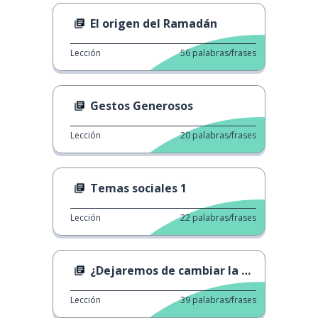
El origen del Ramadán
Lección
56
palabras/frases
Gestos Generosos
Lección
20
palabras/frases
Temas sociales 1
Lección
22
palabras/frases
¿Dejaremos de cambiar la hora?
Lección
39
palabras/frases