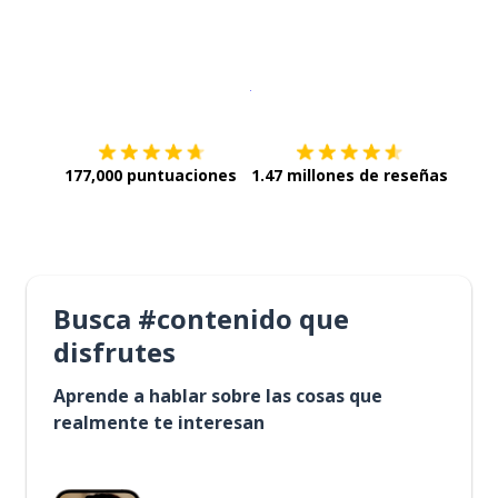
Descargar en
App Store
¡Lo qu
177,000 puntuaciones
1.47 millones de reseñas
Busca #contenido que
disfrutes
Aprende a hablar sobre las cosas que
realmente te interesan