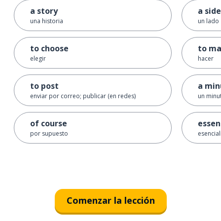
a story
a side
una historia
un lado
to choose
to m
elegir
hacer
to post
a min
enviar por correo; publicar (en redes)
un minu
of course
essen
por supuesto
esencia
Comenzar la lección