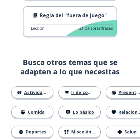
Regla del "fuera de juego"
Lección
21
palabras/frases
Busca otros temas que se
adapten a lo que necesitas
Actividades
Ir de compras
Presentándose
Comida
Lo básico
Relaciones
Deportes
Misceláneo
Salud