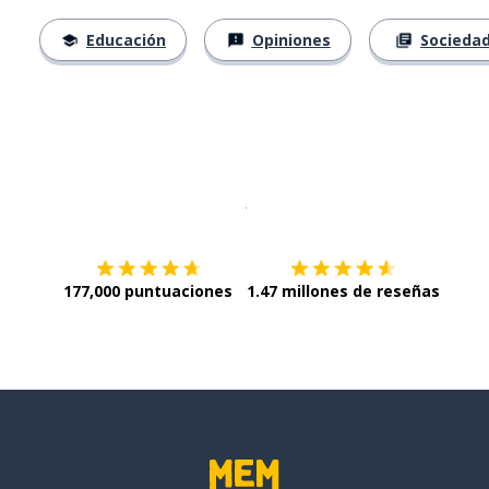
Educación
Opiniones
Socieda
Descargar en
App Store
¡Lo qu
177,000 puntuaciones
1.47 millones de reseñas