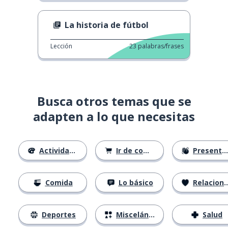
La historia de fútbol
Lección
23
palabras/frases
Busca otros temas que se
adapten a lo que necesitas
Actividades
Ir de compras
Presentándose
Comida
Lo básico
Relaciones
Deportes
Misceláneo
Salud