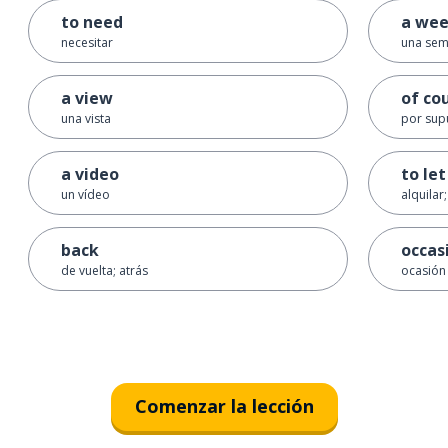
to need
a we
necesitar
una se
a view
of co
una vista
por sup
a video
to let
un vídeo
alquilar
back
occas
de vuelta; atrás
ocasión
Comenzar la lección