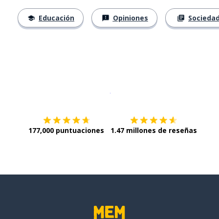
Educación
Opiniones
Socieda
Descargar en
App Store
¡Lo qu
177,000 puntuaciones
1.47 millones de reseñas