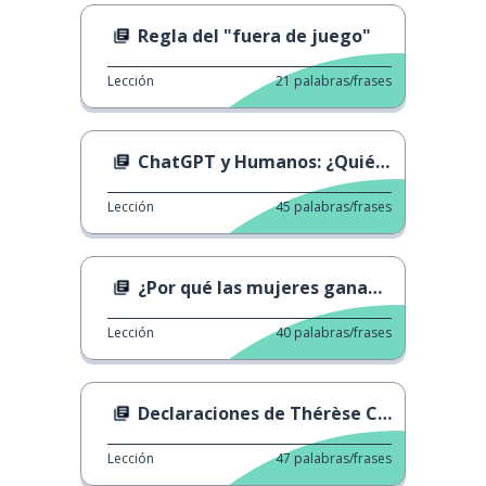
Regla del "fuera de juego"
Lección
21
palabras/frases
ChatGPT y Humanos: ¿Quién es Más Inteligente?
Lección
45
palabras/frases
¿Por qué las mujeres ganan menos que los hombres?
Lección
40
palabras/frases
Declaraciones de Thérèse Coffey
Lección
47
palabras/frases