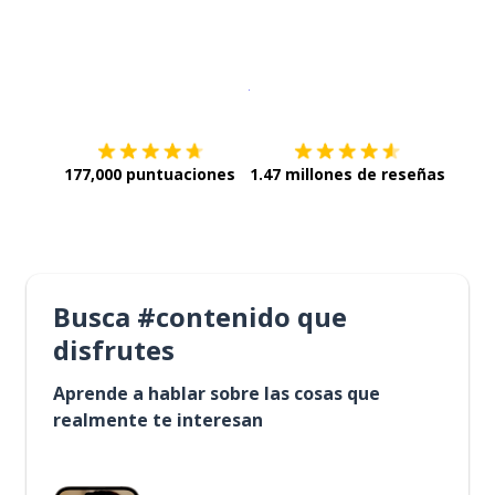
Descargar en
App Store
¡Lo qu
177,000 puntuaciones
1.47 millones de reseñas
Busca #contenido que
disfrutes
Aprende a hablar sobre las cosas que
realmente te interesan