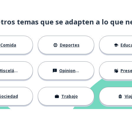
tros temas que se adapten a lo que n
Comida
Deportes
Educac
isceláneo
Opiniones
Presentá
Sociedad
Trabajo
Via
rabajo); una posición