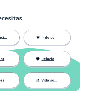
ecesitas
ión
Ir de compras
ndose
Relaciones
jes
Vida social