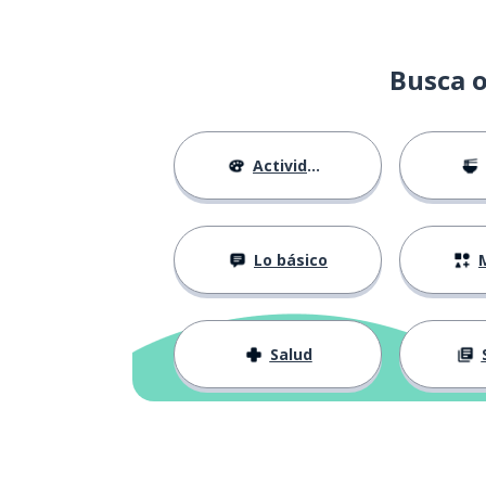
muerte
death
Busca o
respeto
respect
una actividad
an activity
Actividades
celebracion
a celebration
Lo básico
M
Navidad
Christmas
un líder
a leader
Salud
un puesto (de t
a position
desear
to wish