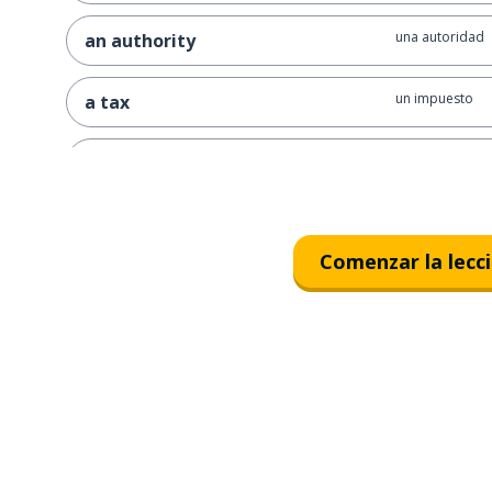
una autoridad
an authority
un impuesto
a tax
la separación
the separation
poder
power
Comenzar la lecc
una cabeza
a head
un cuerpo
a body
un hijo
a son
una relación
a relationship