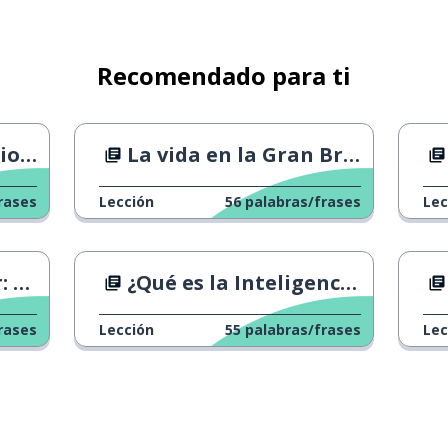
Recomendado para ti
 plan secreto
dres
La vida en la Gran Bretaña LGBT de los años 60
rases
Lección
56
palabras/frases
Lec
ca?
¿Qué es la Inteligencia Artificial?
rases
Lección
55
palabras/frases
Lec