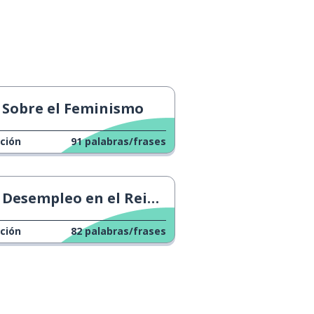
Sobre el Feminismo
ción
91
palabras/frases
Desempleo en el Reino Unido
ción
82
palabras/frases