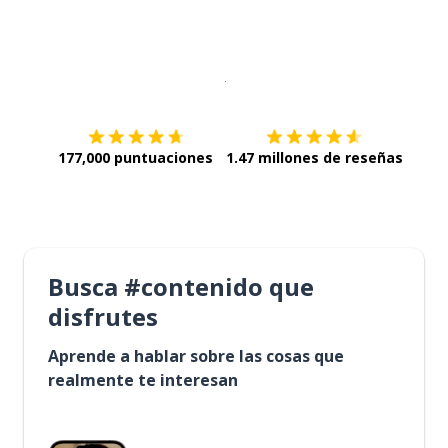
Descargar en
App Store
¡Lo qu
177,000 puntuaciones
1.47 millones de reseñas
Busca #contenido que
disfrutes
Aprende a hablar sobre las cosas que
realmente te interesan