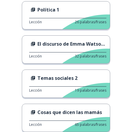
Política 1
Lección
26
palabras/frases
El discurso de Emma Watson sobre el feminismo
Lección
32
palabras/frases
Temas sociales 2
Lección
19
palabras/frases
Cosas que dicen las mamás
Lección
65
palabras/frases