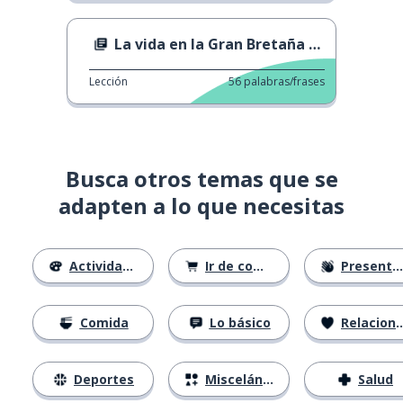
La vida en la Gran Bretaña LGBT de los años 60
Lección
56
palabras/frases
Busca otros temas que se
adapten a lo que necesitas
Actividades
Ir de compras
Presentándose
Comida
Lo básico
Relaciones
Deportes
Misceláneo
Salud