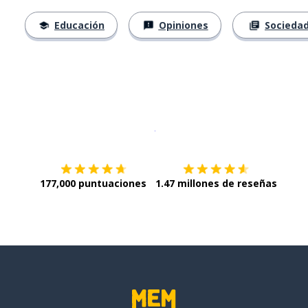
Educación
Opiniones
Socieda
Descargar en
App Store
¡Lo qu
177,000 puntuaciones
1.47 millones de reseñas