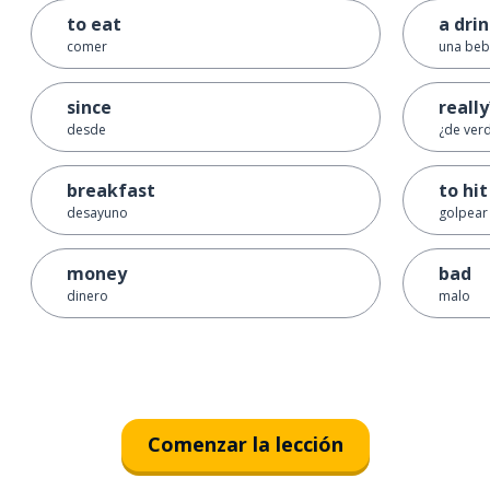
to eat
a dri
comer
una beb
since
really
desde
¿de ver
breakfast
to hit
desayuno
golpear
money
bad
dinero
malo
Comenzar la lección