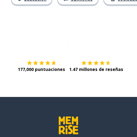
Descargar en
App Store
¡Lo qu
177,000 puntuaciones
1.47 millones de reseñas