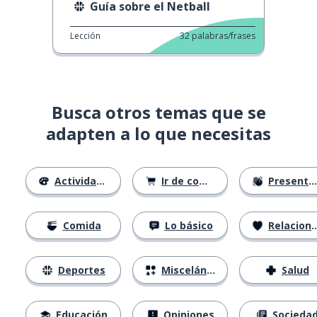
Guía sobre el Netball
Lección
32
palabras/frases
Busca otros temas que se
adapten a lo que necesitas
Actividades
Ir de compras
Presentándose
Comida
Lo básico
Relaciones
Deportes
Misceláneo
Salud
Educación
Opiniones
Socieda