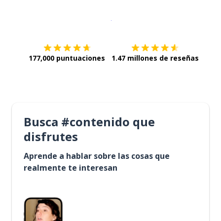
Descargar en
App Store
¡Lo qu
177,000 puntuaciones
1.47 millones de reseñas
Busca #contenido que
disfrutes
Aprende a hablar sobre las cosas que
realmente te interesan