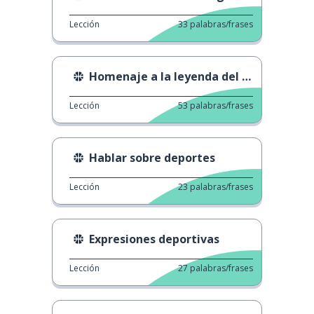
Lección
33
palabras/frases
Homenaje a la leyenda del baloncesto Kobe Bryant
Lección
53
palabras/frases
Hablar sobre deportes
Lección
23
palabras/frases
Expresiones deportivas
Lección
27
palabras/frases