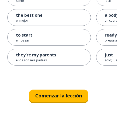
sentir
fácil
the best one
a bod
el mejor
un cuer
to start
ready
empezar
preparad
they're my parents
just
ellos son mis padres
solo; ju
Comenzar la lección