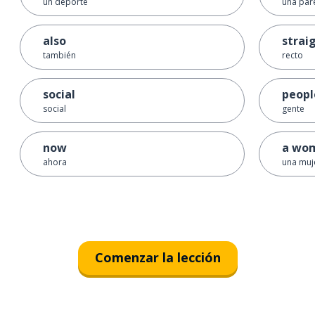
un deporte
una par
also
strai
también
recto
social
peopl
social
gente
now
a wo
ahora
una muj
Comenzar la lección