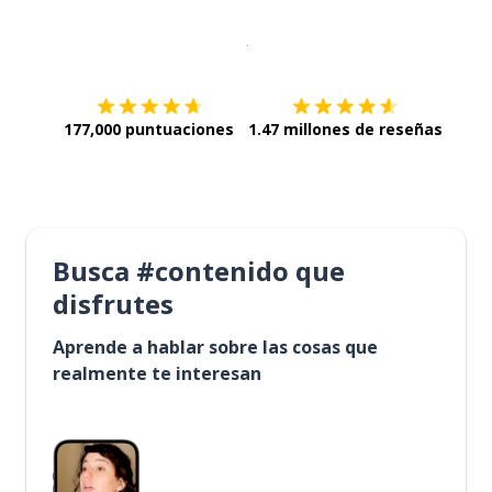
Descargar en
App Store
¡Lo qu
177,000 puntuaciones
1.47 millones de reseñas
Busca #contenido que
disfrutes
Aprende a hablar sobre las cosas que
realmente te interesan