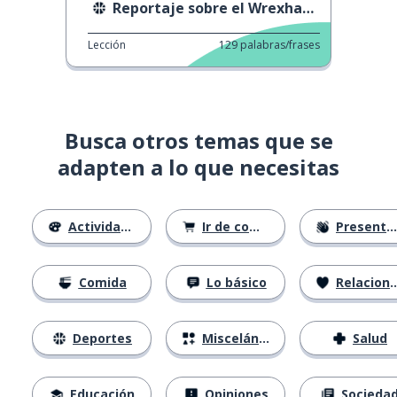
Reportaje sobre el Wrexham AFC
Lección
129
palabras/frases
Busca otros temas que se
adapten a lo que necesitas
Actividades
Ir de compras
Presentándose
Comida
Lo básico
Relaciones
Deportes
Misceláneo
Salud
Educación
Opiniones
Socieda