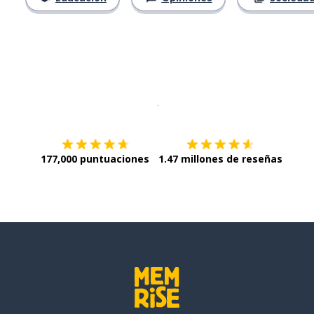
Descargar en
App Store
¡Lo qu
177,000 puntuaciones
1.47 millones de reseñas