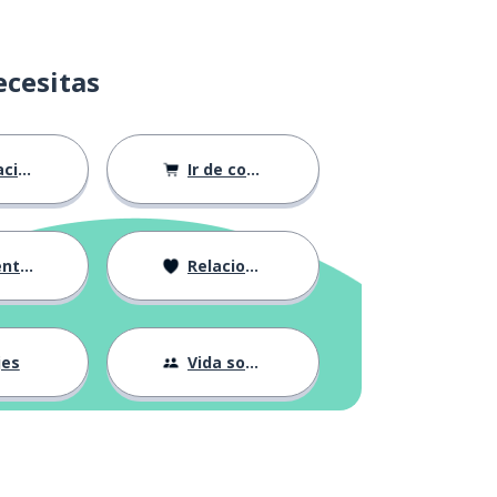
ecesitas
ión
Ir de compras
ndose
Relaciones
jes
Vida social