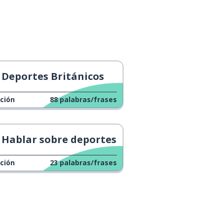
Deportes Británicos
ción
88
palabras/frases
Hablar sobre deportes
ción
23
palabras/frases