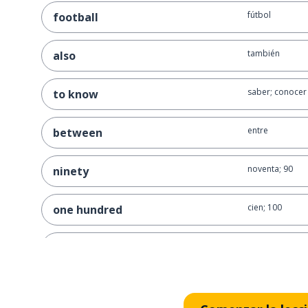
fútbol
football
también
also
saber; conocer
to know
entre
between
noventa; 90
ninety
cien; 100
one hundred
veinte; 20
twenty
contador; taxí
meter