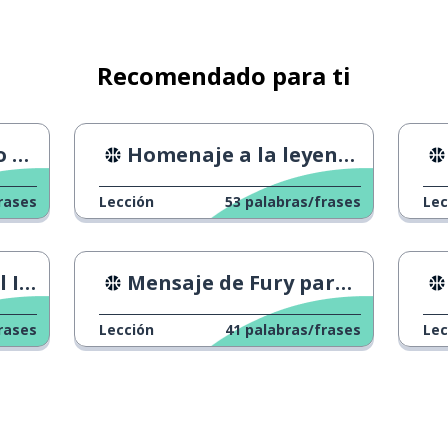
Recomendado para ti
co
Homenaje a la leyenda del baloncesto Kobe Bryant
rases
Lección
53
palabras/frases
Lec
esa
Mensaje de Fury para Joshua
rases
Lección
41
palabras/frases
Lec