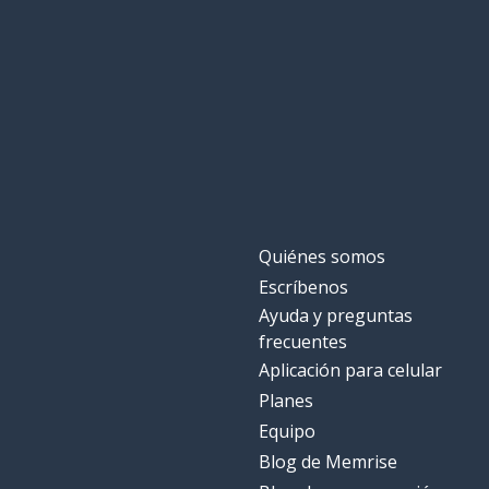
un resultado
a result
sin
without
un carro
a car
contra
against
Quiénes somos
ahora
now
Escríbenos
Ayuda y preguntas
sobre; por enc
over
frecuentes
Aplicación para celular
Planes
Equipo
Blog de Memrise