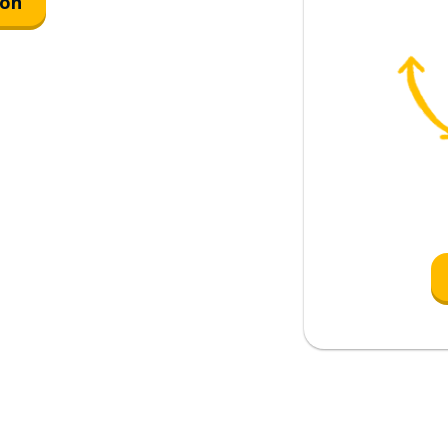
ión
a