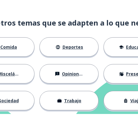
tros temas que se adapten a lo que n
Comida
Deportes
Educac
isceláneo
Opiniones
Presentá
Sociedad
Trabajo
Via
ecimal)