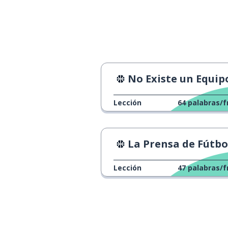
delante de...
in front of ...
proteger
to protect
un jugador
a player
No Existe un Equipo Británi
poseer
to own
Lección
64
palabras/f
una esquina
a corner
La Prensa de Fútbol Ingl
ambos
both
Lección
47
palabras/f
mismo
same
tiempo
time