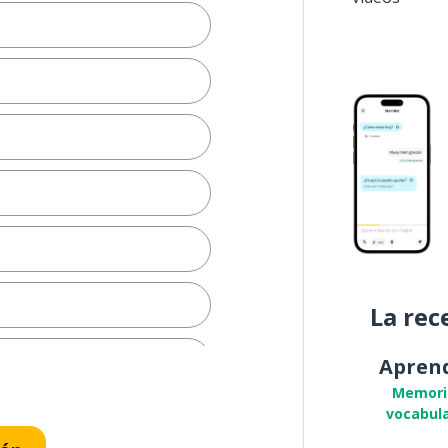
La rec
Apren
Memori
vocabula
metro