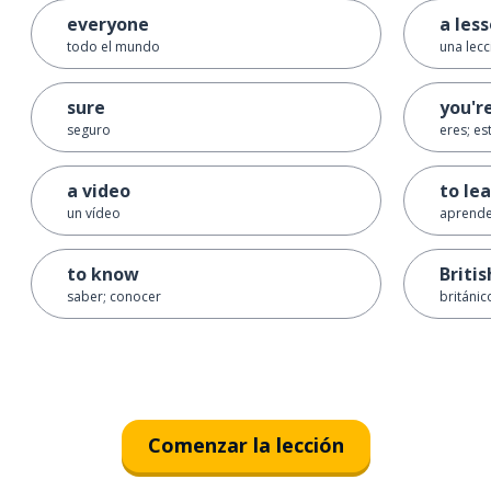
everyone
a les
todo el mundo
una lecc
sure
you'r
seguro
eres; es
a video
to le
un vídeo
aprend
to know
Britis
saber; conocer
británic
Comenzar la lección