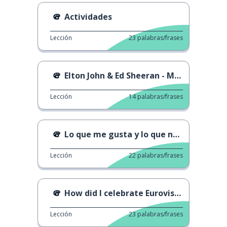
Actividades
Lección
23
palabras/frases
Elton John & Ed Sheeran - Merry Christmas
Lección
14
palabras/frases
Lo que me gusta y lo que no 3
Lección
22
palabras/frases
How did I celebrate Eurovision?
Lección
23
palabras/frases