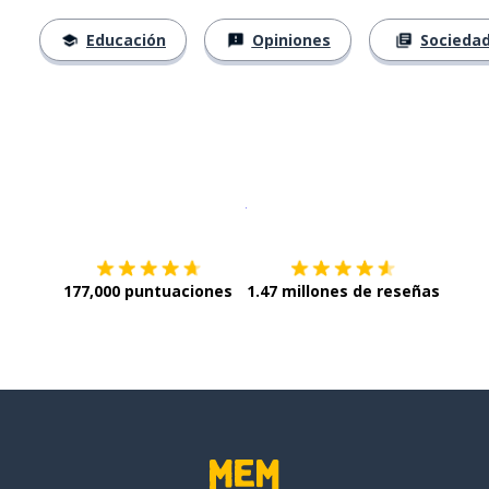
Educación
Opiniones
Socieda
Descargar en
App Store
¡Lo qu
177,000 puntuaciones
1.47 millones de reseñas