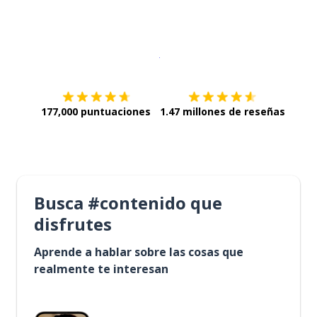
Descargar en
App Store
¡Lo qu
177,000 puntuaciones
1.47 millones de reseñas
Busca #contenido que
disfrutes
Aprende a hablar sobre las cosas que
realmente te interesan