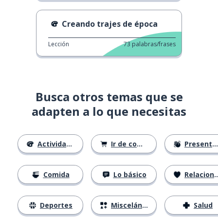
Creando trajes de época
Lección
73
palabras/frases
Busca otros temas que se
adapten a lo que necesitas
Actividades
Ir de compras
Presentándose
Comida
Lo básico
Relaciones
Deportes
Misceláneo
Salud