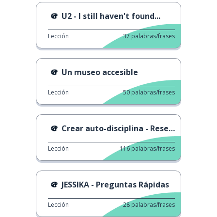
U2 - I still haven't found...
Lección
37
palabras/frases
Un museo accesible
Lección
50
palabras/frases
Crear auto-disciplina - Reseña de libro
Lección
116
palabras/frases
JESSIKA - Preguntas Rápidas
Lección
28
palabras/frases