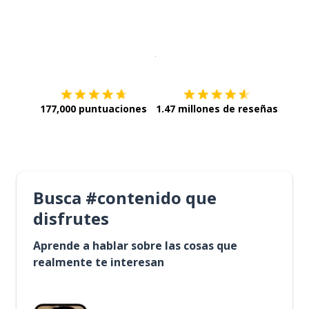
Descargar en
App Store
¡Lo qu
177,000 puntuaciones
1.47 millones de reseñas
Busca #contenido que
disfrutes
Aprende a hablar sobre las cosas que
realmente te interesan