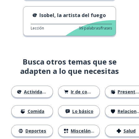
Isobel, la artista del fuego
Lección
99
palabras/frases
Busca otros temas que se
adapten a lo que necesitas
Actividades
Ir de compras
Presentándose
Comida
Lo básico
Relaciones
Deportes
Misceláneo
Salud