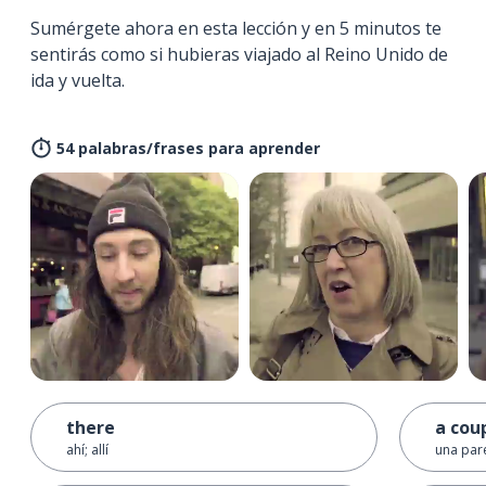
Sumérgete ahora en esta lección y en 5 minutos te
sentirás como si hubieras viajado al Reino Unido de
ida y vuelta.
54 palabras/frases para aprender
there
a cou
ahí; allí
una par