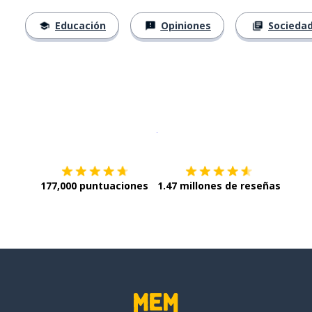
Educación
Opiniones
Socieda
Descargar en
App Store
¡Lo qu
177,000 puntuaciones
1.47 millones de reseñas