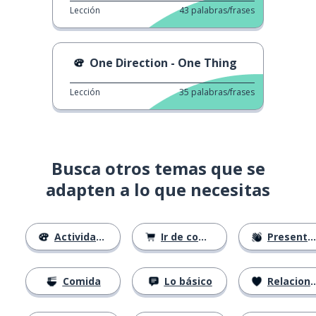
Lección
43
palabras/frases
One Direction - One Thing
Lección
35
palabras/frases
Busca otros temas que se
adapten a lo que necesitas
Actividades
Ir de compras
Presentándose
Comida
Lo básico
Relaciones