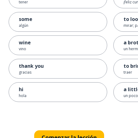
tener
¡feliz c
some
to lo
algún
mirar; p
wine
a bro
vino
un her
thank you
to br
gracias
traer
hi
a litt
hola
un poco
Comenzar la lección