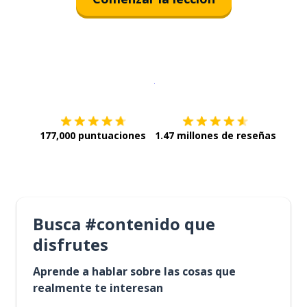
Descargar en
App Store
¡Lo qu
177,000 puntuaciones
1.47 millones de reseñas
Busca #contenido que
disfrutes
Aprende a hablar sobre las cosas que
realmente te interesan