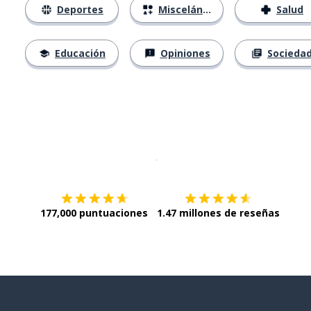
Deportes
Misceláneo
Salud
Educación
Opiniones
Socieda
Descargar en
App Store
¡Lo qu
177,000 puntuaciones
1.47 millones de reseñas