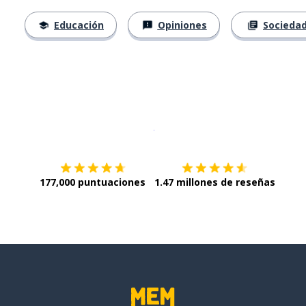
Educación
Opiniones
Socieda
Descargar en
App Store
¡Lo qu
177,000 puntuaciones
1.47 millones de reseñas