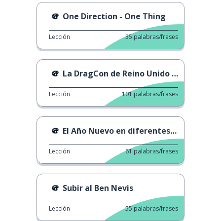
One Direction - One Thing
Lección
35
palabras/frases
La DragCon de Reino Unido de
Lección
101
palabras/frases
El Año Nuevo en diferentes países
Lección
61
palabras/frases
Subir al Ben Nevis
Lección
55
palabras/frases