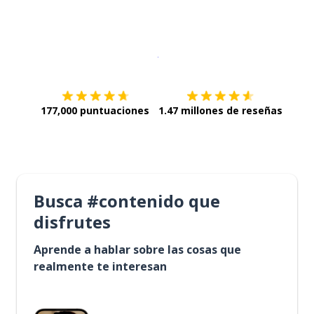
Descargar en
App Store
¡Lo qu
177,000 puntuaciones
1.47 millones de reseñas
Busca #contenido que
disfrutes
Aprende a hablar sobre las cosas que
realmente te interesan