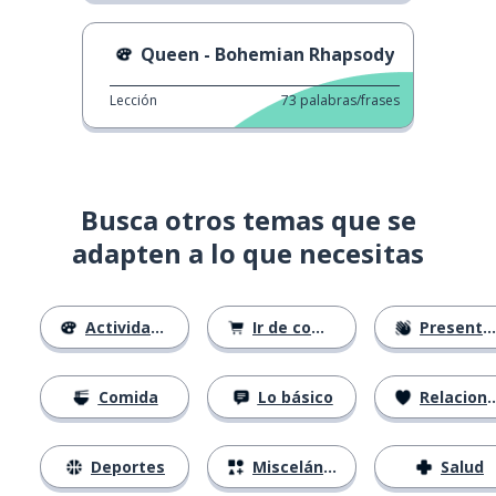
Queen - Bohemian Rhapsody
Lección
73
palabras/frases
Busca otros temas que se
adapten a lo que necesitas
Actividades
Ir de compras
Presentándose
Comida
Lo básico
Relaciones
Deportes
Misceláneo
Salud