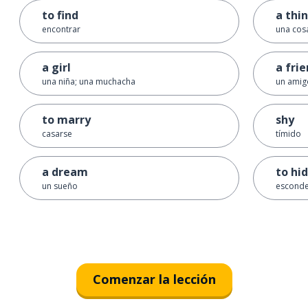
to find
a thi
encontrar
una cos
a girl
a fri
una niña; una muchacha
un amig
to marry
shy
casarse
tímido
a dream
to hi
un sueño
escond
Comenzar la lección