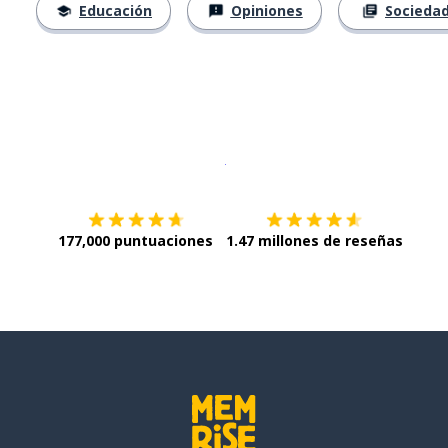
Educación
Opiniones
Socieda
Descargar en
App Store
¡Lo qu
177,000 puntuaciones
1.47 millones de reseñas