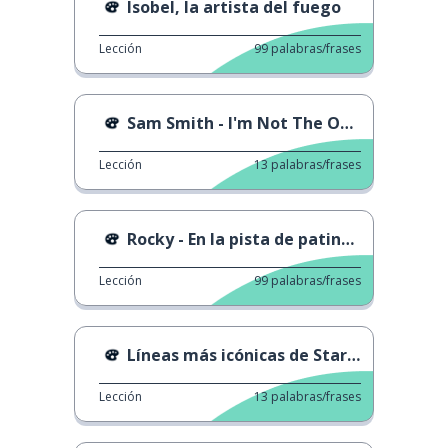
Isobel, la artista del fuego
Lección
99
palabras/frases
Sam Smith - I'm Not The Only One
Lección
13
palabras/frases
Rocky - En la pista de patinaje
Lección
99
palabras/frases
Líneas más icónicas de Star Wars
Lección
13
palabras/frases