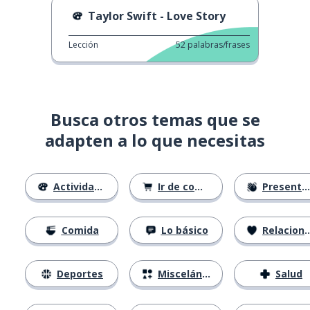
Taylor Swift - Love Story
Lección
52
palabras/frases
Busca otros temas que se
adapten a lo que necesitas
Actividades
Ir de compras
Presentándose
Comida
Lo básico
Relaciones
Deportes
Misceláneo
Salud