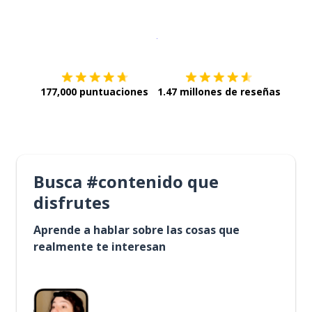
Descargar en
App Store
¡Lo qu
177,000 puntuaciones
1.47 millones de reseñas
Busca #contenido que
disfrutes
Aprende a hablar sobre las cosas que
realmente te interesan