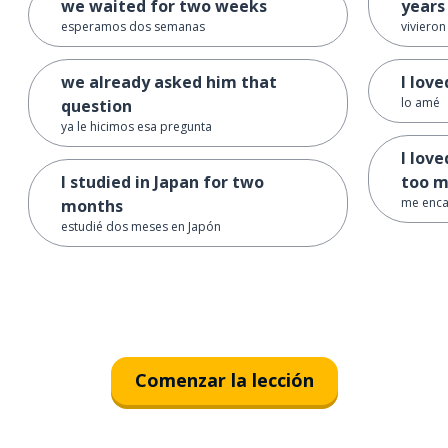
we waited for two weeks
years
esperamos dos semanas
viviero
we already asked him that
I lov
lo amé
question
ya le hicimos esa pregunta
I lov
I studied in Japan for two
too 
me encan
months
estudié dos meses en Japón
Comenzar la lección