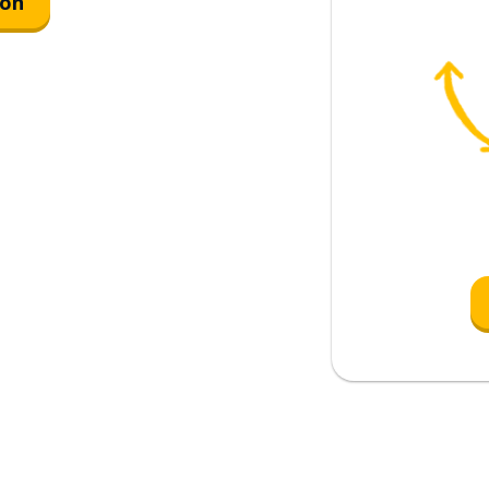
ión
correr y después ducharme
cer en la vida?