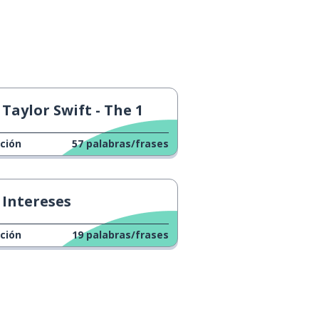
Taylor Swift - The 1
ción
57
palabras/frases
Intereses
ción
19
palabras/frases