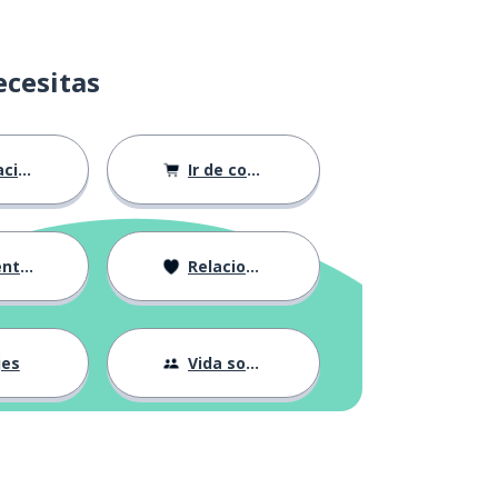
ecesitas
ión
Ir de compras
ndose
Relaciones
jes
Vida social