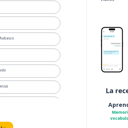
chubasco
mido
anza)
La rec
ués
Apren
Memori
vocabula
hacer por la mañana?