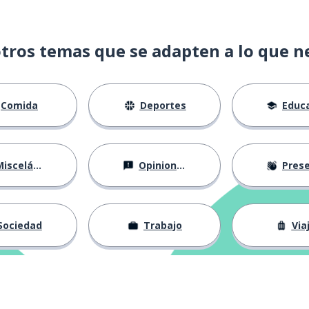
tros temas que se adapten a lo que n
Comida
Deportes
Educac
isceláneo
Opiniones
Presentá
Sociedad
Trabajo
Via