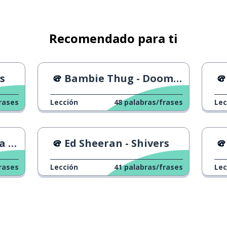
Recomendado para ti
s
Bambie Thug - Doomsday Blue
rases
Lección
48
palabras/frases
Lec
ars
Ed Sheeran - Shivers
rases
Lección
41
palabras/frases
Lec