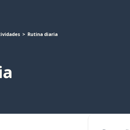
tividades
Rutina diaria
ia