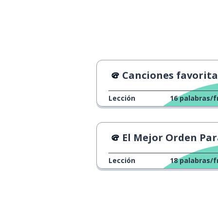
Canciones favorita
Lección
16
palabras/f
El Mejor Orden Para Ver Star W
Lección
18
palabras/f