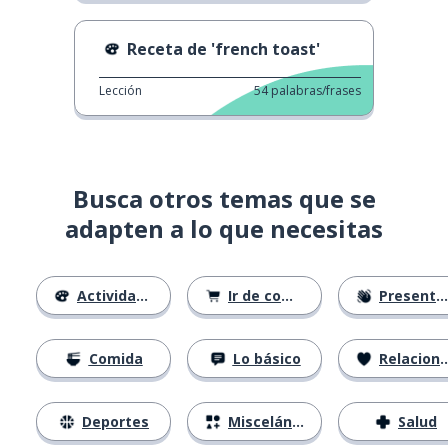
Receta de 'french toast'
Lección
54
palabras/frases
Busca otros temas que se
adapten a lo que necesitas
Actividades
Ir de compras
Presentándose
Comida
Lo básico
Relaciones
Deportes
Misceláneo
Salud