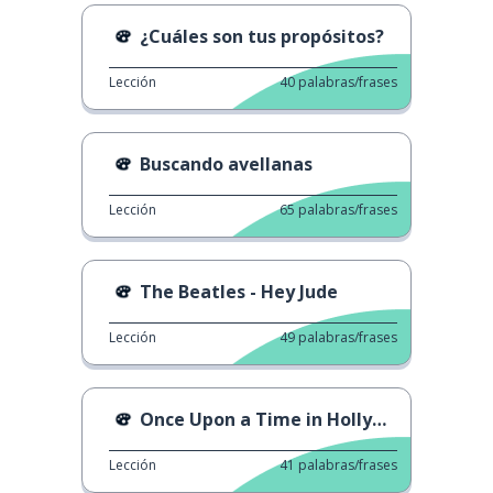
¿Cuáles son tus propósitos?
Lección
40
palabras/frases
Buscando avellanas
Lección
65
palabras/frases
The Beatles - Hey Jude
Lección
49
palabras/frases
Once Upon a Time in Hollywood - Escena
Lección
41
palabras/frases