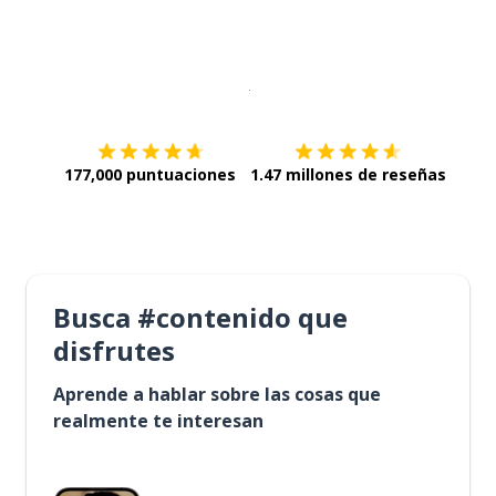
Descargar en
App Store
¡Lo qu
177,000 puntuaciones
1.47 millones de reseñas
Busca #contenido que
disfrutes
Aprende a hablar sobre las cosas que
realmente te interesan