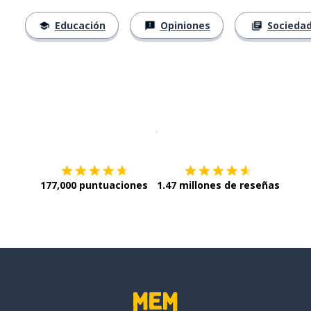
Educación
Opiniones
Socieda
Descargar en
App Store
¡Lo qu
177,000 puntuaciones
1.47 millones de reseñas