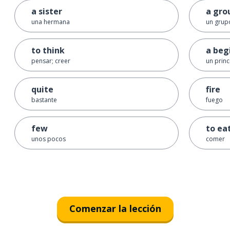
a sister
a gro
una hermana
un grup
to think
a beg
pensar; creer
un princ
quite
fire
bastante
fuego
few
to ea
unos pocos
comer
Comenzar la lección