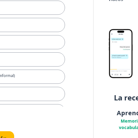
informal)
La rec
Apren
Memori
vocabula