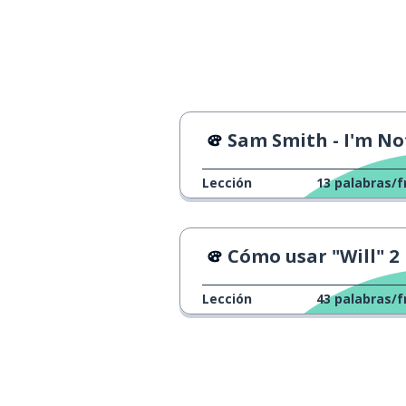
apetecer
to feel like
acabar
to end
disfrutar
to enjoy
Sam Smith - I'm Not The Only O
un segundo
a second
Lección
13
palabras/f
oír
to hear
Cómo usar "Will" 2
interesante
interesting
Lección
43
palabras/f
una cosa
a thing
¿de verdad?
really?!