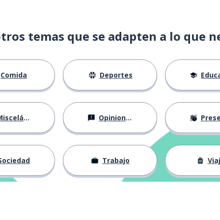
tros temas que se adapten a lo que n
ión)
Comida
Deportes
Educac
isceláneo
Opiniones
Presentá
Sociedad
Trabajo
Via