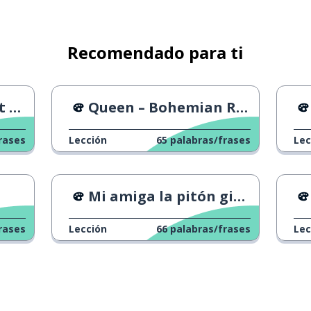
Recomendado para ti
ne
Queen – Bohemian Rhapsody
rases
Lección
65
palabras/frases
Lec
Mi amiga la pitón gigante
rases
Lección
66
palabras/frases
Lec