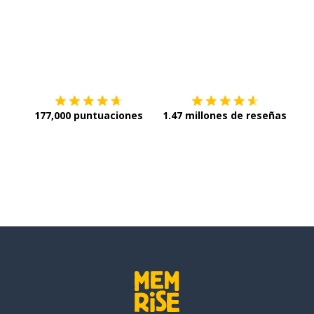
Descargar en
App Store
¡Lo q
ro)
177,000 puntuaciones
1.47 millones de reseñas
te
ués de las diez)