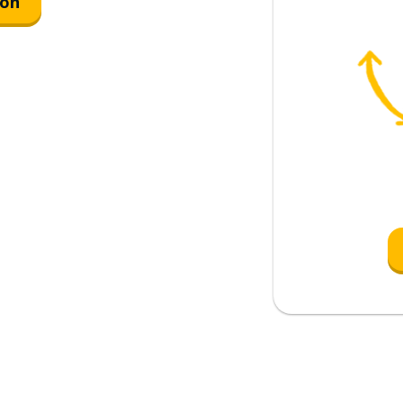
ión
ima
oso