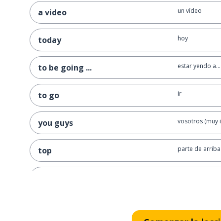
un vídeo
a video
hoy
today
estar yendo a...
to be going ...
ir
to go
vosotros (muy 
you guys
parte de arriba
top
un libro
a book
leer
to read