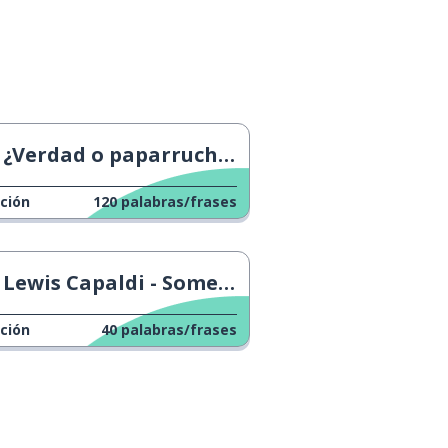
¿Verdad o paparruchas?
ción
120
palabras/frases
Lewis Capaldi - Someone You Loved
ción
40
palabras/frases