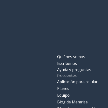
una cámara
a camera
querer
to want
emocionado
excited
porque
because
Quiénes somos
noveno
ninth
Escríbenos
Ayuda y preguntas
una casa
a house
frecuentes
Aplicación para celular
al final
finally
Planes
Equipo
esperanza
hope
Blog de Memrise