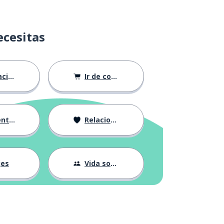
ecesitas
ión
Ir de compras
ndose
Relaciones
jes
Vida social