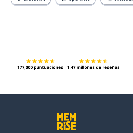
Descargar en
App Store
¡Lo qu
177,000 puntuaciones
1.47 millones de reseñas