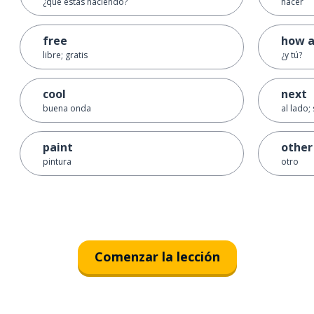
¿qué estás haciendo?
hacer
free
how a
libre; gratis
¿y tú?
cool
next
buena onda
al lado;
paint
other
pintura
otro
Comenzar la lección