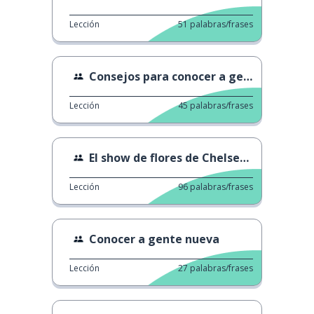
Lección
51
palabras/frases
Consejos para conocer a gente nueva
Lección
45
palabras/frases
El show de flores de Chelsea de 2022
Lección
96
palabras/frases
Conocer a gente nueva
Lección
27
palabras/frases