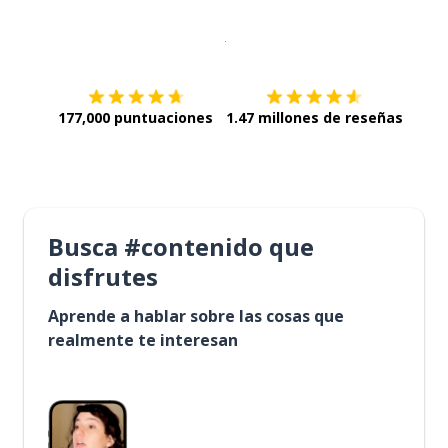
Descargar en
App Store
¡Lo qu
177,000 puntuaciones
1.47 millones de reseñas
Busca #contenido que
disfrutes
Aprende a hablar sobre las cosas que
realmente te interesan