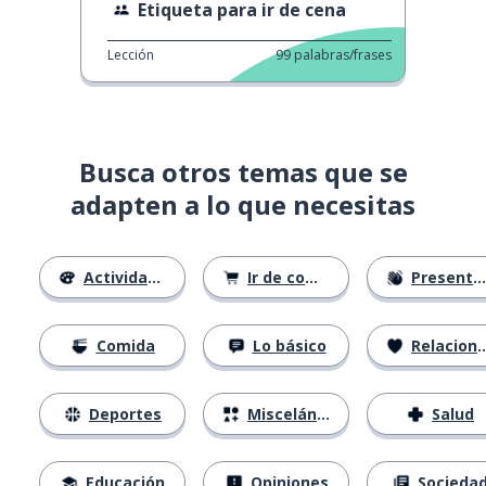
Etiqueta para ir de cena
Lección
99
palabras/frases
Busca otros temas que se
adapten a lo que necesitas
Actividades
Ir de compras
Presentándose
Comida
Lo básico
Relaciones
Deportes
Misceláneo
Salud
Educación
Opiniones
Socieda