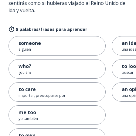
sentirás como si hubieras viajado al Reino Unido de
ida y vuelta.
8 palabras/frases para aprender
someone
an id
alguien
una ide
who?
to loo
¿quién?
buscar
to care
an op
importar; preocuparse por
una opi
me too
yo también
to own