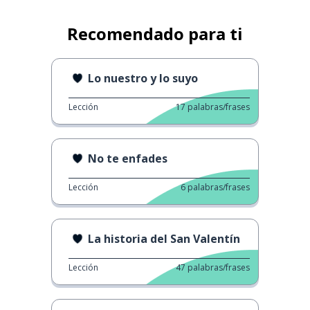
Recomendado para ti
Lo nuestro y lo suyo
Lección
17
palabras/frases
No te enfades
Lección
6
palabras/frases
La historia del San Valentín
Lección
47
palabras/frases