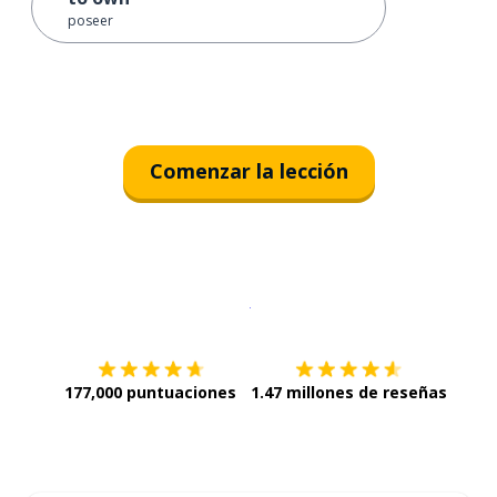
poseer
Comenzar la lección
Descargar en
App Store
¡Lo qu
177,000 puntuaciones
1.47 millones de reseñas