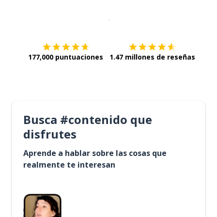
Descargar en
App Store
¡Lo qu
177,000 puntuaciones
1.47 millones de reseñas
Busca #contenido que
disfrutes
Aprende a hablar sobre las cosas que
realmente te interesan