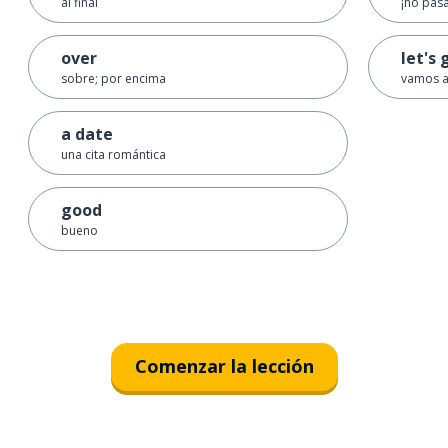
al final
¡no pas
over
let's 
sobre; por encima
vamos a 
a date
una cita romántica
good
bueno
Comenzar la lección