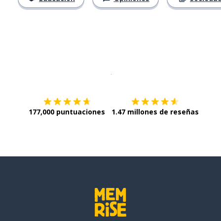
Descargar en
App Store
¡Lo qu
177,000 puntuaciones
1.47 millones de reseñas