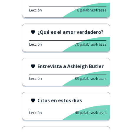
Lección
16
palabras/frases
¿Qué es el amor verdadero?
Lección
70
palabras/frases
Entrevista a Ashleigh Butler
Lección
83
palabras/frases
Citas en estos días
Lección
48
palabras/frases