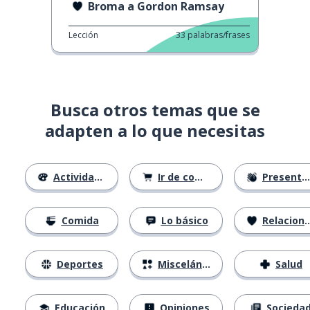
Broma a Gordon Ramsay
Lección
33
palabras/frases
Busca otros temas que se
adapten a lo que necesitas
Actividades
Ir de compras
Presentándose
Comida
Lo básico
Relaciones
Deportes
Misceláneo
Salud
Educación
Opiniones
Socieda