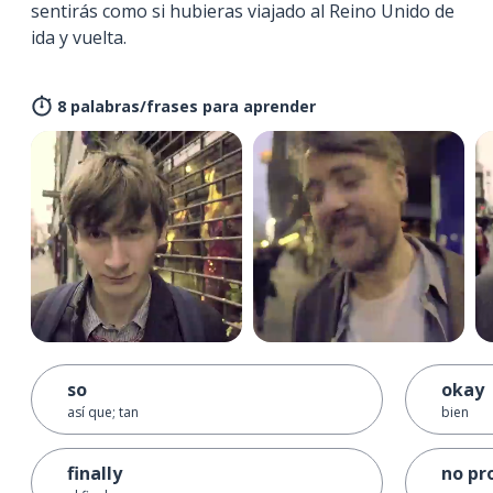
sentirás como si hubieras viajado al Reino Unido de
ida y vuelta.
8 palabras/frases para aprender
so
okay
así que; tan
bien
finally
no pr