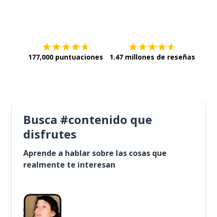
Descargar en
App Store
¡Lo qu
177,000 puntuaciones
1.47 millones de reseñas
Busca #contenido que
disfrutes
Aprende a hablar sobre las cosas que
realmente te interesan