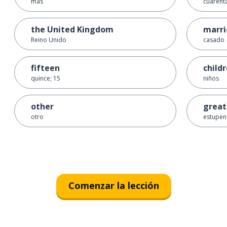
más
cuarenta
the United Kingdom
marri
Reino Unido
casado
fifteen
child
quince; 15
niños
other
great
otro
estupe
Comenzar la lección