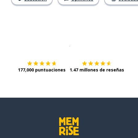
Descargar en
App Store
¡Lo qu
177,000 puntuaciones
1.47 millones de reseñas