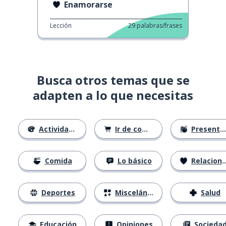
Enamorarse
Lección
29
palabras/frases
Busca otros temas que se
adapten a lo que necesitas
Actividades
Ir de compras
Presentándose
Comida
Lo básico
Relaciones
Deportes
Misceláneo
Salud
Educación
Opiniones
Socieda