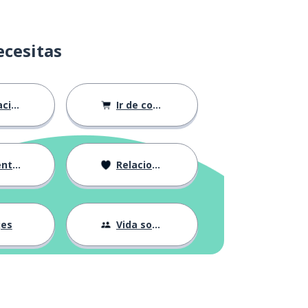
ecesitas
ión
Ir de compras
ndose
Relaciones
jes
Vida social