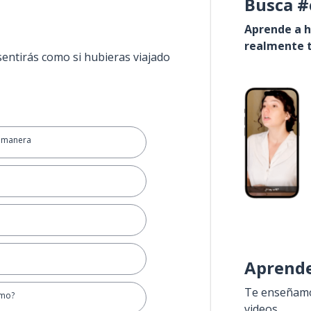
Busca #
Aprende a h
realmente t
sentirás como si hubieras viajado
a manera
Aprende
Te enseñamos
ómo?
videos