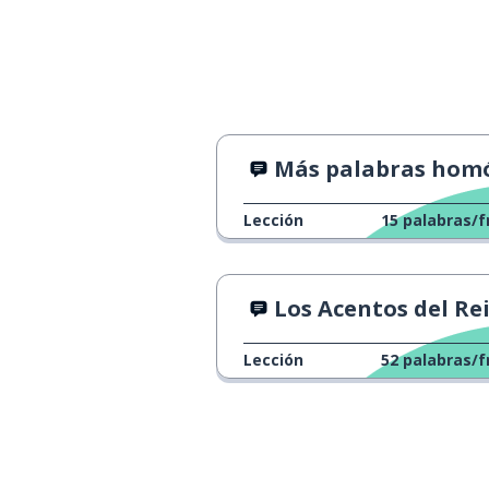
Más palabras homónima
Lección
15
palabras/f
Los Acentos del Reino Uni
Lección
52
palabras/f