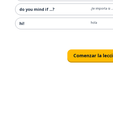
¿te importa si ..
do you mind if ...?
hola
hi!
Comenzar la lecc