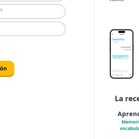
.?
ión
La rec
Apren
Memori
vocabula