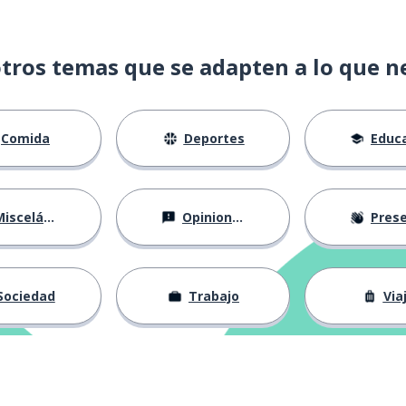
tros temas que se adapten a lo que n
Comida
Deportes
Educac
isceláneo
Opiniones
Presentá
Sociedad
Trabajo
Via