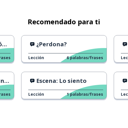
Recomendado para ti
s
¿Perdona?
rases
Lección
6
palabras/frases
Lec
do
Escena: Lo siento
rases
Lección
1
palabras/frases
Lec