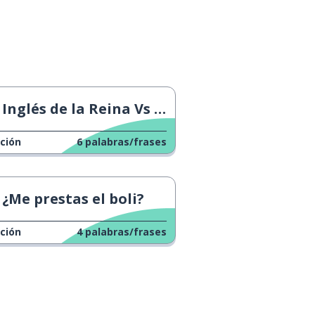
Inglés de la Reina Vs slang 1
ción
6
palabras/frases
¿Me prestas el boli?
ción
4
palabras/frases