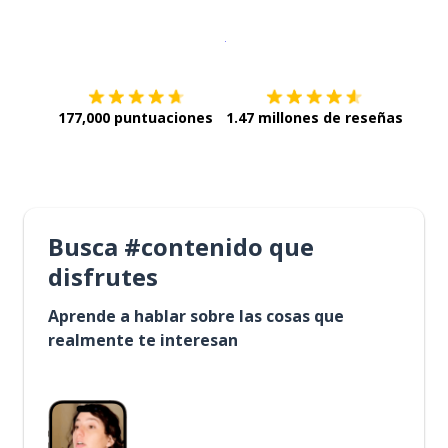
Descargar en
App Store
¡Lo qu
177,000 puntuaciones
1.47 millones de reseñas
Busca #contenido que
disfrutes
Aprende a hablar sobre las cosas que
realmente te interesan