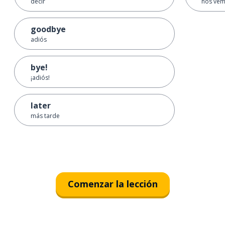
decir
nos ve
goodbye
adiós
bye!
¡adiós!
later
más tarde
Comenzar la lección