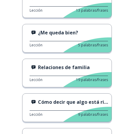
Lección
13
palabras/frases
¿Me queda bien?
Lección
5
palabras/frases
Relaciones de familia
Lección
19
palabras/frases
Cómo decir que algo está rico
Lección
9
palabras/frases