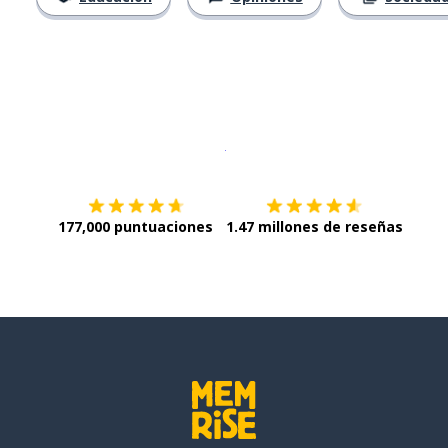
Descargar en
App Store
¡Lo qu
177,000 puntuaciones
1.47 millones de reseñas