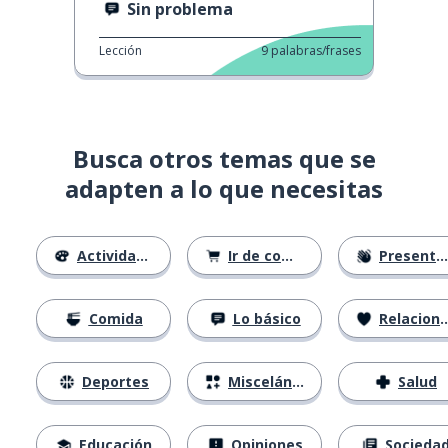
Sin problema
Lección
9
palabras/frases
Busca otros temas que se
adapten a lo que necesitas
Actividades
Ir de compras
Presentándose
Comida
Lo básico
Relaciones
Deportes
Misceláneo
Salud
Educación
Opiniones
Socieda