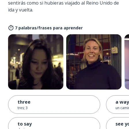
sentirás como si hubieras viajado al Reino Unido de
ida y vuelta.
7 palabras/frases para aprender
three
a way
tres; 3
un cami
to say
see y