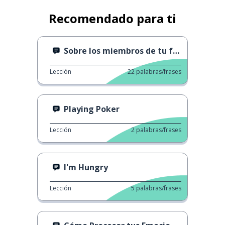
Recomendado para ti
Sobre los miembros de tu familia
Lección
22
palabras/frases
Playing Poker
Lección
2
palabras/frases
I'm Hungry
Lección
5
palabras/frases