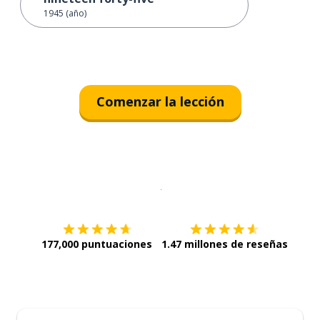
1945 (año)
Comenzar la lección
Descargar en
App Store
¡Lo qu
177,000 puntuaciones
1.47 millones de reseñas