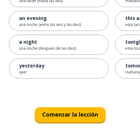
una tarde (hasta las seis)
mañana
an evening
this 
una noche (entre las seis y las diez)
esta tar
a night
tonig
una noche (después de las diez)
esta no
yesterday
tomo
ayer
mañana 
Comenzar la lección