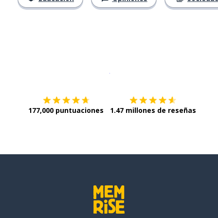
Descargar en
App Store
¡Lo qu
177,000 puntuaciones
1.47 millones de reseñas