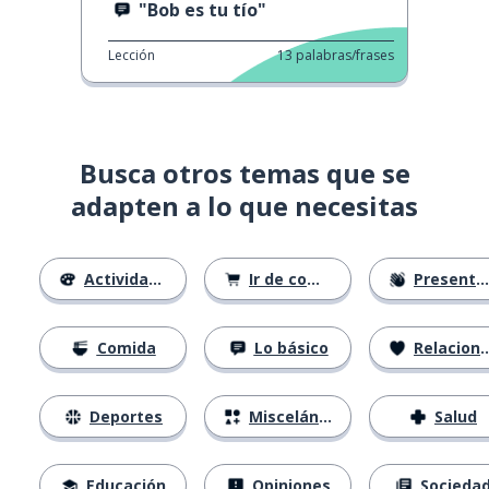
"Bob es tu tío"
Lección
13
palabras/frases
Busca otros temas que se
adapten a lo que necesitas
Actividades
Ir de compras
Presentándose
Comida
Lo básico
Relaciones
Deportes
Misceláneo
Salud
Educación
Opiniones
Socieda