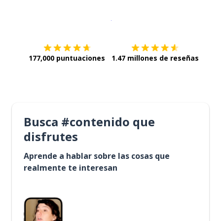
Descargar en
App Store
¡Lo qu
177,000 puntuaciones
1.47 millones de reseñas
Busca #contenido que
disfrutes
Aprende a hablar sobre las cosas que
realmente te interesan