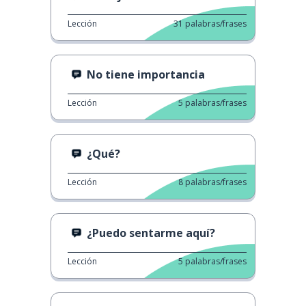
Lección
31
palabras/frases
No tiene importancia
Lección
5
palabras/frases
¿Qué?
Lección
8
palabras/frases
¿Puedo sentarme aquí?
Lección
5
palabras/frases