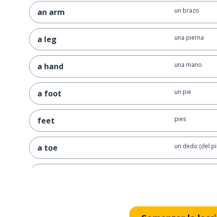
un brazo
an arm
una pierna
a leg
una mano
a hand
un pie
a foot
pies
feet
un dedo (del pi
a toe
un dedo (de la
a finger
una cabeza
a head