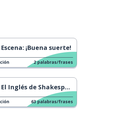
Escena: ¡Buena suerte!
ción
2
palabras/frases
El Inglés de Shakespeare
ción
63
palabras/frases