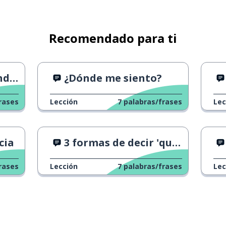
Recomendado para ti
es
¿Dónde me siento?
rases
Lección
7
palabras/frases
Lec
cia
3 formas de decir 'qué calor'
rases
Lección
7
palabras/frases
Lec