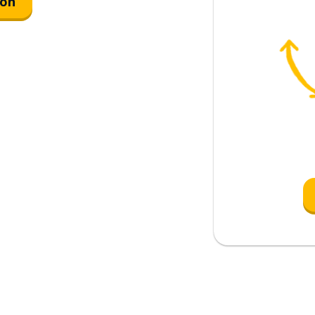
ión
)