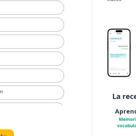
e)
La rec
 mano)
Apren
Memori
vocabula