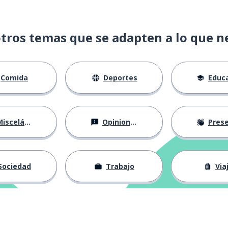
tros temas que se adapten a lo que n
Comida
Deportes
Educac
isceláneo
Opiniones
Presentá
Sociedad
Trabajo
Via