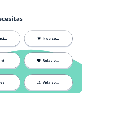
ecesitas
ión
Ir de compras
ndose
Relaciones
jes
Vida social