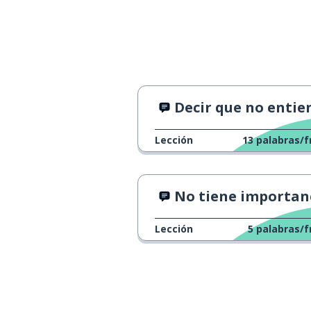
un estómago
a stomach
un corazón
a heart
Decir que no entiend
Lección
13
palabras/f
No tiene importan
Lección
5
palabras/f