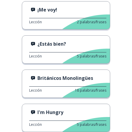
¡Me voy!
Lección
2
palabras/frases
¿Estás bien?
Lección
5
palabras/frases
Británicos Monolingües
Lección
18
palabras/frases
I'm Hungry
Lección
5
palabras/frases