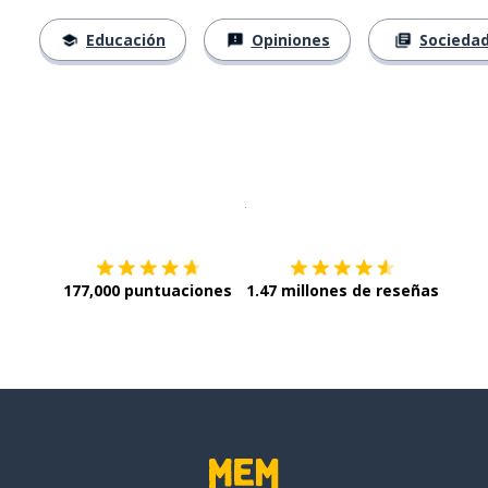
Educación
Opiniones
Socieda
Descargar en
App Store
¡Lo qu
177,000 puntuaciones
1.47 millones de reseñas