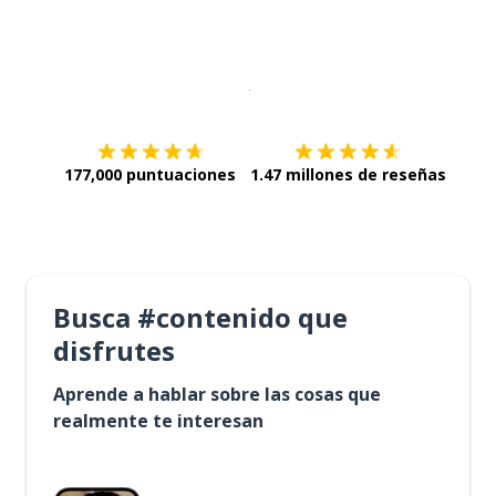
Descargar en
App Store
¡Lo qu
177,000 puntuaciones
1.47 millones de reseñas
Busca #contenido que
disfrutes
Aprende a hablar sobre las cosas que
realmente te interesan