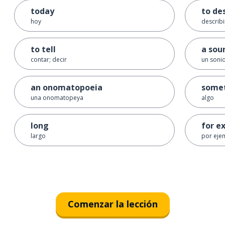
today
to de
hoy
describi
to tell
a sou
contar; decir
un soni
an onomatopoeia
some
una onomatopeya
algo
long
for e
largo
por eje
Comenzar la lección