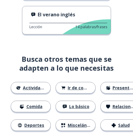
El verano inglés
Lección
14
palabras/frases
Busca otros temas que se
adapten a lo que necesitas
Actividades
Ir de compras
Presentándose
Comida
Lo básico
Relaciones
Deportes
Misceláneo
Salud