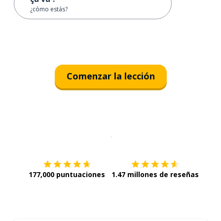
¿cómo estás?
Comenzar la lección
Descargar en
App Store
¡Lo qu
177,000 puntuaciones
1.47 millones de reseñas