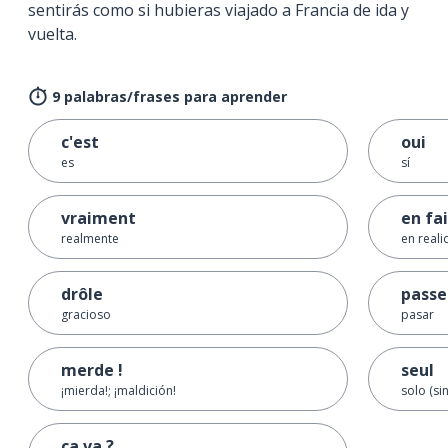
sentirás como si hubieras viajado a Francia de ida y
vuelta.
9 palabras/frases para aprender
c'est
oui
es
sí
vraiment
en fa
realmente
en real
drôle
passe
gracioso
pasar
merde !
seul
¡mierda!; ¡maldición!
solo (si
ça va ?