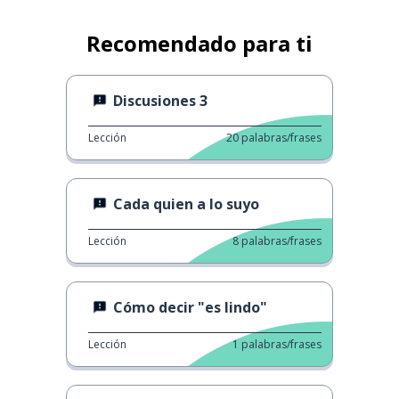
Recomendado para ti
Discusiones 3
Lección
20
palabras/frases
Cada quien a lo suyo
Lección
8
palabras/frases
Cómo decir "es lindo"
Lección
1
palabras/frases