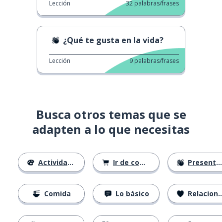
Lección
32
palabras/frases
¿Qué te gusta en la vida?
Lección
9
palabras/frases
Busca otros temas que se
adapten a lo que necesitas
Actividades
Ir de compras
Presentándose
Comida
Lo básico
Relaciones