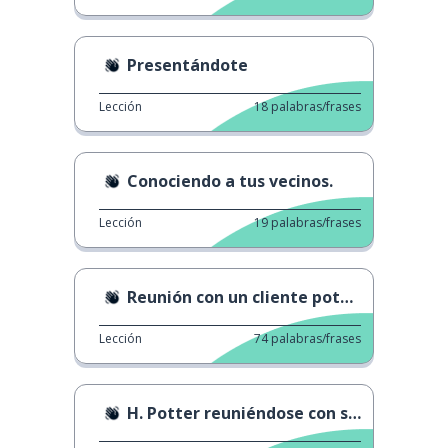
Presentándote
Lección
18
palabras/frases
Conociendo a tus vecinos.
Lección
19
palabras/frases
Reunión con un cliente potencial
Lección
74
palabras/frases
H. Potter reuniéndose con sus amigos