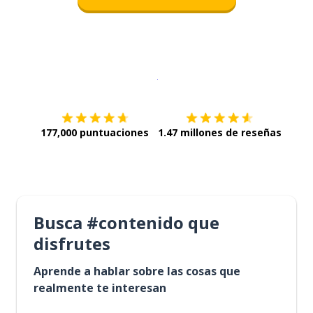
Descargar en
App Store
¡Lo qu
177,000 puntuaciones
1.47 millones de reseñas
Busca #contenido que
disfrutes
Aprende a hablar sobre las cosas que
realmente te interesan