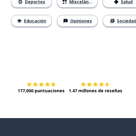
Deportes
Misceláneo
Salud
Educación
Opiniones
Socieda
Descargar en
App Store
¡Lo qu
177,000 puntuaciones
1.47 millones de reseñas