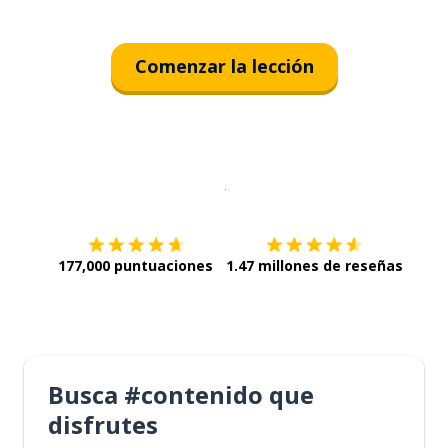
Comenzar la lección
Descargar en
App Store
¡Lo qu
177,000 puntuaciones
1.47 millones de reseñas
Busca #contenido que
disfrutes