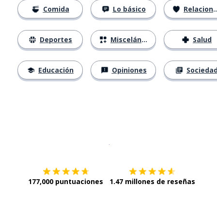
Comida
Lo básico
Relaciones
Deportes
Misceláneo
Salud
Educación
Opiniones
Socieda
Descargar en
App Store
¡Lo qu
177,000 puntuaciones
1.47 millones de reseñas