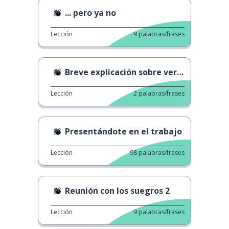
... pero ya no
Lección
9
palabras/frases
Breve explicación sobre verbos reflexivos
Lección
2
palabras/frases
Presentándote en el trabajo
Lección
98
palabras/frases
Reunión con los suegros 2
Lección
9
palabras/frases