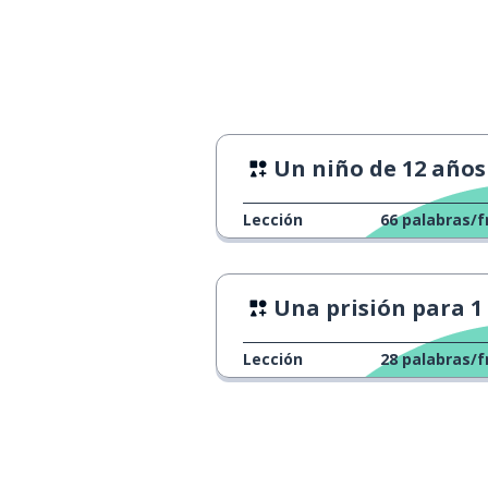
solamente; sol
seulement
el planeta
la planète
el sol; el rayo d
le soleil
Un niño de 12 años en la universi
a menudo
souvent
Lección
66
palabras/f
explicar
expliquer
Una prisión para 1 perso
en realidad; d
en fait
Lección
28
palabras/f
chico; poco; ba
petit
la fuerza
la force