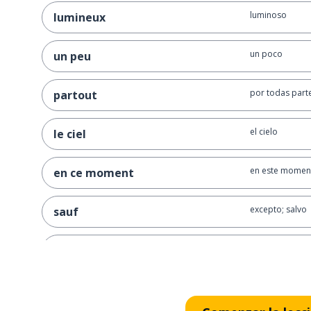
luminoso
lumineux
un poco
un peu
por todas part
partout
el cielo
le ciel
en este momen
en ce moment
excepto; salvo
sauf
menos
moins
la gente
les gens