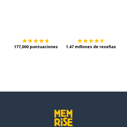
 mismo
Descargar en
App Store
¡Lo q
177,000 puntuaciones
1.47 millones de reseñas
ón
e a