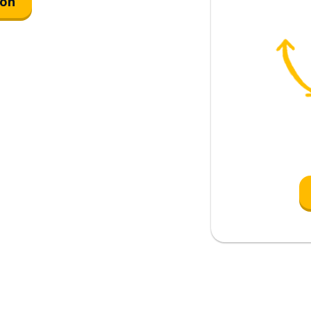
ión
l cuarto
no; en fin
iertamente