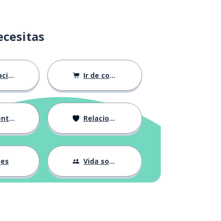
ecesitas
ión
Ir de compras
ndose
Relaciones
jes
Vida social