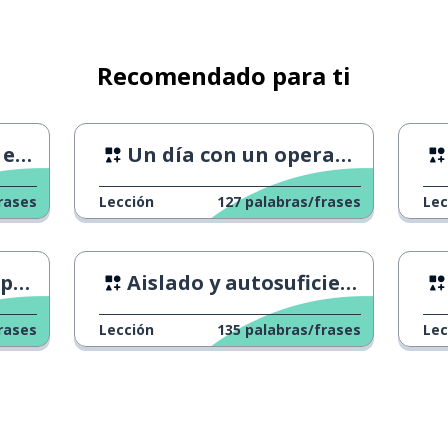
o
Recomendado para ti
e sol
dad
Un día con un operador de grúas
rases
Lección
127
palabras/frases
Lec
na
Aislado y autosuficiente
e hecho
rases
Lección
135
palabras/frases
Lec
jo (persona)