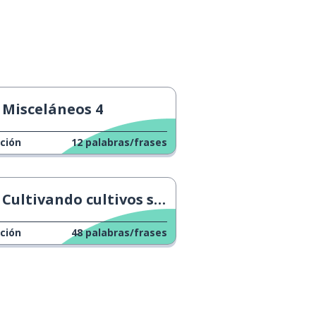
Misceláneos 4
ción
12
palabras/frases
Cultivando cultivos sin agua
ción
48
palabras/frases