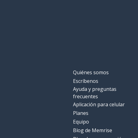
el sentido
le sens
la tierra; el ter
la terre
la cosa
la chose
relatar
raconter
Quiénes somos
próximo; sigui
prochain
Escríbenos
Ayuda y preguntas
la noche
la nuit
frecuentes
Aplicación para celular
nada
rien
Planes
Equipo
Blog de Memrise