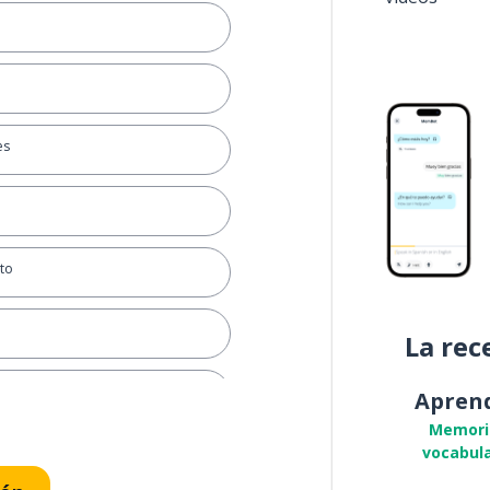
es
to
La rec
Apren
Memori
vocabula