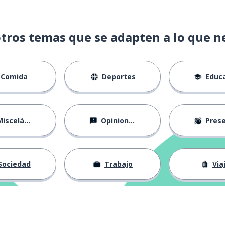
onito
tros temas que se adapten a lo que n
Comida
Deportes
Educac
; inevitablemente
isceláneo
Opiniones
Presentá
Sociedad
Trabajo
Via