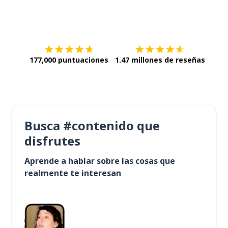
Descargar en
App Store
¡Lo qu
177,000 puntuaciones
1.47 millones de reseñas
Busca #contenido que
disfrutes
Aprende a hablar sobre las cosas que
realmente te interesan