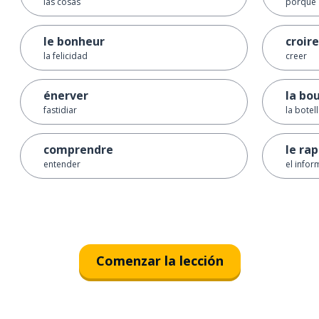
las cosas
porque
le bonheur
croire
la felicidad
creer
énerver
la bou
fastidiar
la botel
comprendre
le ra
entender
el infor
Comenzar la lección