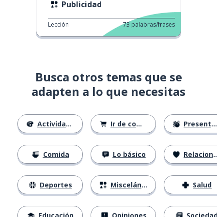
Publicidad
Lección
73
palabras/frases
Busca otros temas que se
adapten a lo que necesitas
Actividades
Ir de compras
Presentándose
Comida
Lo básico
Relaciones
Deportes
Misceláneo
Salud
Educación
Opiniones
Socieda