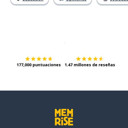
Descargar en
App Store
¡Lo qu
177,000 puntuaciones
1.47 millones de reseñas