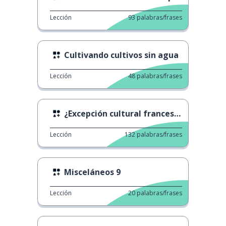
Lección
93
palabras/frases
Cultivando cultivos sin agua
Lección
48
palabras/frases
¿Excepción cultural francesa?
Lección
132
palabras/frases
Misceláneos 9
Lección
20
palabras/frases