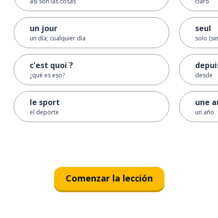
así son las cosas
claro
un jour
seul
un día; cualquier día
solo (si
c'est quoi ?
depui
¿qué es eso?
desde
le sport
une a
el deporte
un año
Comenzar la lección