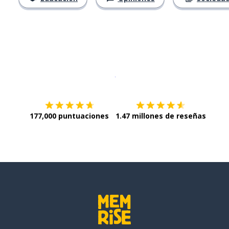
Descargar en
App Store
¡Lo qu
177,000 puntuaciones
1.47 millones de reseñas