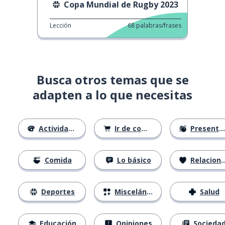
Copa Mundial de Rugby 2023
Lección
68
palabras/frases
Busca otros temas que se
adapten a lo que necesitas
Actividades
Ir de compras
Presentándose
Comida
Lo básico
Relaciones
Deportes
Misceláneo
Salud
Educación
Opiniones
Socieda