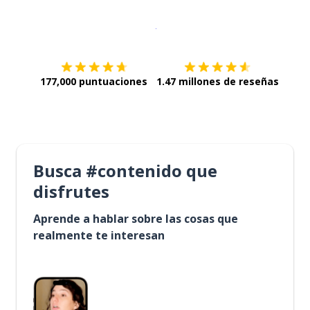
Descargar en
App Store
¡Lo qu
177,000 puntuaciones
1.47 millones de reseñas
Busca #contenido que
disfrutes
Aprende a hablar sobre las cosas que
realmente te interesan