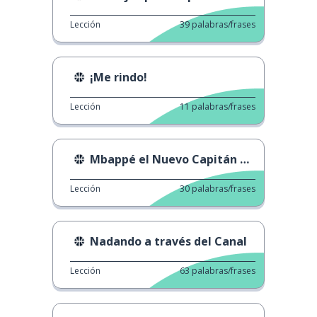
Lección
39
palabras/frases
¡Me rindo!
Lección
11
palabras/frases
Mbappé el Nuevo Capitán de Francia
Lección
30
palabras/frases
Nadando a través del Canal
Lección
63
palabras/frases