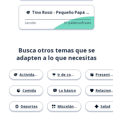
Tino Rossi - Pequeño Papá Noel
Lección
51
palabras/frases
Busca otros temas que se
adapten a lo que necesitas
Actividades
Ir de compras
Presentándose
Comida
Lo básico
Relaciones
Deportes
Misceláneo
Salud