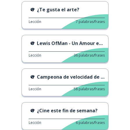
¿Te gusta el arte?
Lección
7
palabras/frases
Lewis OfMan - Un Amour en el Super U
Lección
36
palabras/frases
Campeona de velocidad de tejido en 8 ocasiones.
Lección
58
palabras/frases
¿Cine este fin de semana?
Lección
6
palabras/frases