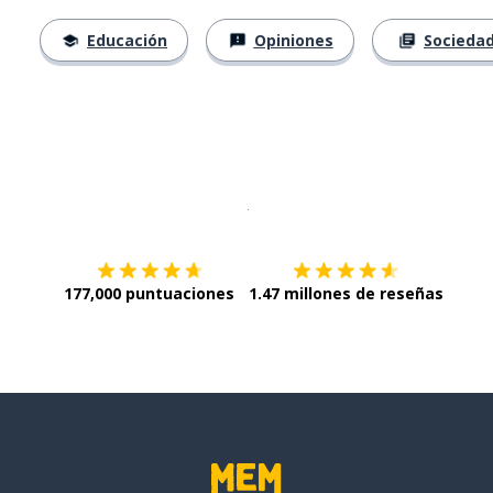
Educación
Opiniones
Socieda
Descargar en
App Store
¡Lo qu
177,000 puntuaciones
1.47 millones de reseñas