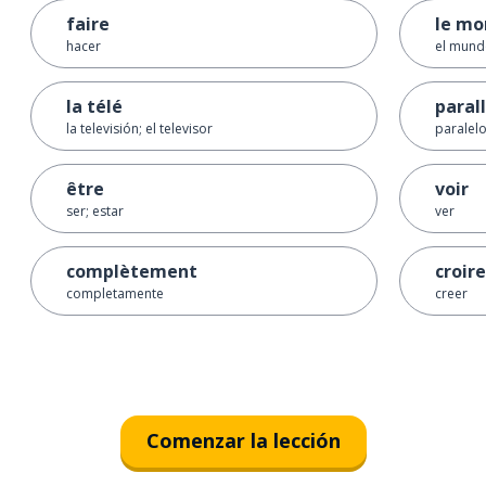
faire
le mo
hacer
el mundo
la télé
paral
la televisión; el televisor
paralel
être
voir
ser; estar
ver
complètement
croire
completamente
creer
Comenzar la lección