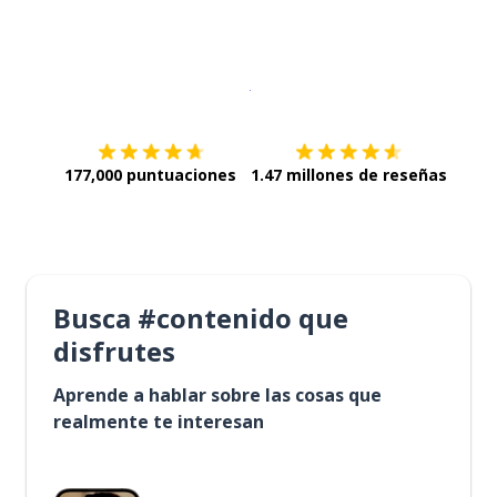
Descargar en
App Store
¡Lo qu
177,000 puntuaciones
1.47 millones de reseñas
Busca #contenido que
disfrutes
Aprende a hablar sobre las cosas que
realmente te interesan